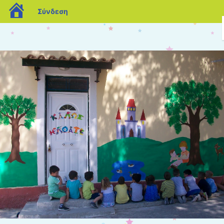
blogs.sch.gr
Σύνδεση