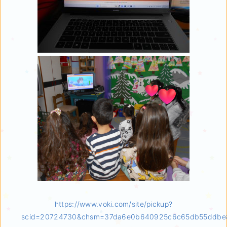
https://www.voki.com/site/pickup?
scid=20724730&chsm=37da6e0b640925c6c65db55ddbe