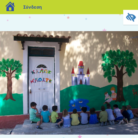
blogs.sch.gr
Σύνδεση