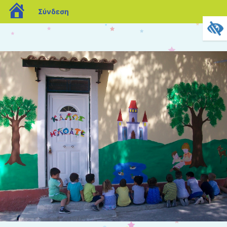
blogs.sch.gr
Σύνδεση