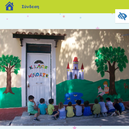
blogs.sch.gr
Σύνδεση