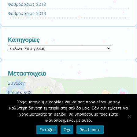
Φεβρουάριος 2019
Φεβρουάριος 2018
Kατηγορίες
Kατηγορίες
Μεταστοιχεία
Σύνδεση
Entries
RSS
Comments
RSS
Χρησιμοποιούμε cookies για να σας προσφέρουμε την
καλύτερη δυνατή εμπειρία στη σελίδα μας. Εάν συνεχίσετε να
Εκπαιδευτικές Κοινότητες & Ιστολόγια ΠΣΔ
χρησιμοποιείτε τη σελίδα, θα υποθέσουμε πως είστε
ικανοποιημένοι με αυτό.
Εντάξει
Όχι
Read more
Όροι χρήσης blogs.sch.gr
|
Δήλωση προσβασιμότητας