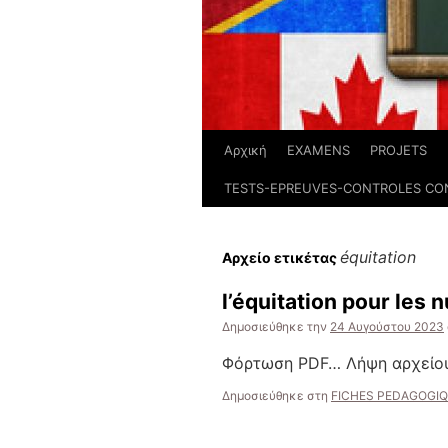
Αρχική
EXAMENS
PROJETS
TESTS-EPREUVES-CONTROLES CO
équitation
Αρχείο ετικέτας
l’équitation pour les n
Δημοσιεύθηκε την
24 Αυγούστου 2023
Φόρτωση PDF… Λήψη αρχείου
Δημοσιεύθηκε στη
FICHES PEDAGOGI