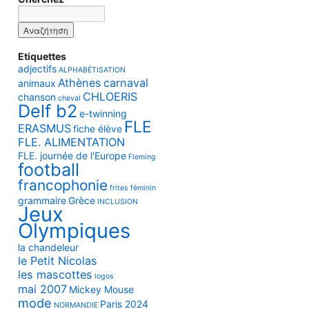
Etiquettes
adjectifs
ALPHABÉTISATION
Athènes
carnaval
animaux
CHLOERIS
chanson
cheval
Delf b2
e-twinning
FLE
ERASMUS
fiche élève
FLE. ALIMENTATION
FLE. journée de l'Europe
Fleming
football
francophonie
frites
féminin
grammaire
Grèce
INCLUSION
Jeux
Olympiques
la chandeleur
le Petit Nicolas
les mascottes
logos
mai 2007
Mickey Mouse
mode
Paris 2024
NORMANDIE