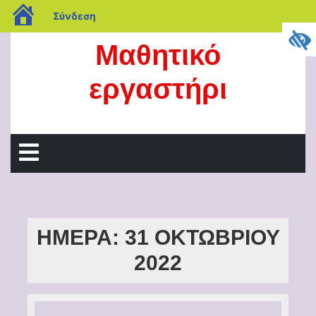
blogs.sch.gr
Σύνδεση
Μετάβαση
Μαθητικό
στο
περιεχόμενο
εργαστήρι
Άνοιγμα
μενού
ΗΜΈΡΑ:
31 ΟΚΤΩΒΡΊΟΥ
2022