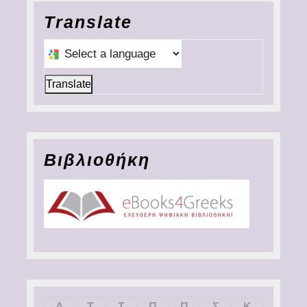
Translate
Select a language to translate this page
Translate
Βιβλιοθήκη
Δ
Τ
Τ
Π
Π
Σ
Κ