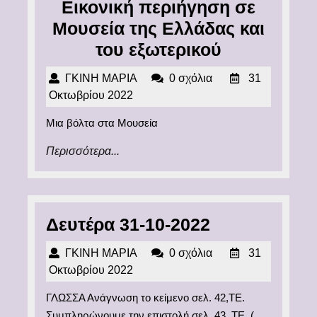
Εικονική περιήγηση σε
Μουσεία της Ελλάδας και
Εικονική
του εξωτερικού
περιήγηση
ΓΚΙΝΗ
ΓΚΙΝΗ ΜΑΡΙΑ
0 σχόλια
31
σε
ΜΑΡΙΑ
31
Οκτωβρίου 2022
Μουσεία
Οκτωβρίου
Μια βόλτα στα Μουσεία
2022
της
Περισσότερα...
Περισσότερα...
Ελλάδας
και
του
εξωτερικού
Δευτέρα
Δευτέρα 31-10-2022
31-
ΓΚΙΝΗ
ΓΚΙΝΗ ΜΑΡΙΑ
0 σχόλια
31
10-
ΜΑΡΙΑ
31
Οκτωβρίου 2022
2022
Οκτωβρίου
ΓΛΩΣΣΑ Ανάγνωση το κείμενο σελ. 42,ΤΕ.
2022
Συμπληρώνουμε την επιστολή σελ. 43, ΤΕ. (