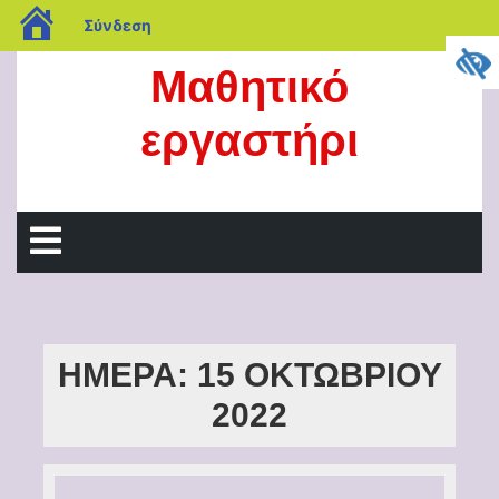
blogs.sch.gr
Σύνδεση
Μετάβαση
Μαθητικό
στο
περιεχόμενο
εργαστήρι
Άνοιγμα
μενού
ΗΜΈΡΑ:
15 ΟΚΤΩΒΡΊΟΥ
2022