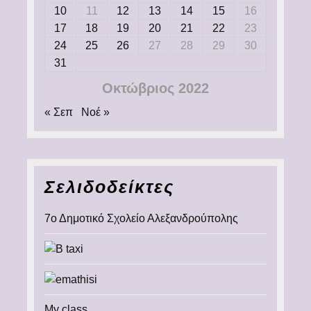
10
11
12
13
14
15
16
17
18
19
20
21
22
23
24
25
26
27
28
29
30
31
Οκτώβριος 2022
« Σεπ
Νοέ »
Σελιδοδείκτες
7ο Δημοτικό Σχολείο Αλεξανδρούπολης
My class