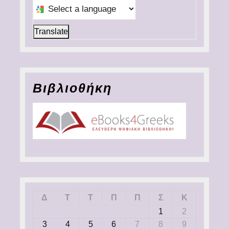
Select a language to translate this page
Translate
Βιβλιοθήκη
Δ
Τ
Τ
Π
Π
Σ
Κ
1
2
3
4
5
6
7
8
9