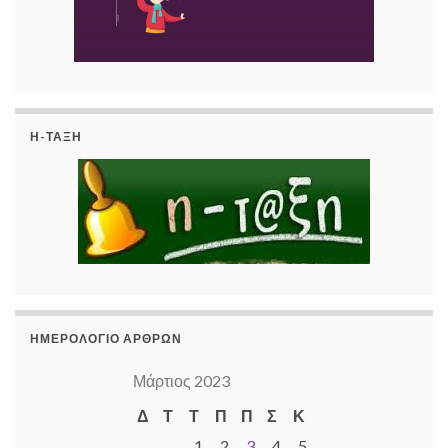
Η-ΤΆΞΗ
ΗΜΕΡΟΛΌΓΙΟ ΆΡΘΡΩΝ
Μάρτιος 2023
Δ
Τ
Τ
Π
Π
Σ
Κ
1
2
3
4
5