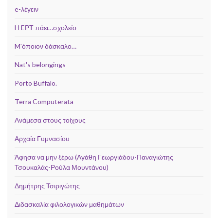
e-λέγειν
H EΡΤ πάει…σχολείο
M'όποιον δάσκαλο…
Nat's belongings
Porto Buffalo.
Terra Computerata
Ανάμεσα στους τοίχους
Αρχαία Γυμνασίου
Άφησα να μην ξέρω (Αγάθη Γεωργιάδου-Παναγιώτης
Τσουκαλάς-Ρούλα Μουντάνου)
Δημήτρης Τσιριγώτης
Διδασκαλία φιλολογικών μαθημάτων