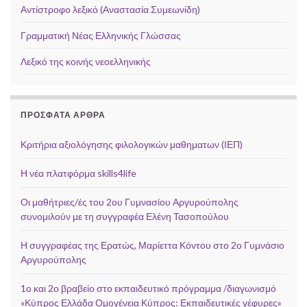
Αντίστροφο λεξικό (Αναστασία Συμεωνίδη)
Γραμματική Νέας Ελληνικής Γλώσσας
Λεξικό της κοινής νεοελληνικής
ΠΡΌΣΦΑΤΑ ΆΡΘΡΑ
Κριτήρια αξιολόγησης φιλολογικών μαθηματων (ΙΕΠ)
Η νέα πλατφόρμα skills4life
Οι μαθήτριες/ές του 2ου Γυμνασίου Αργυρούπολης
συνομιλούν με τη συγγραφέα Ελένη Τασοπούλου
Η συγγραφέας της Ερατώς, Μαρίεττα Κόντου στο 2ο Γυμνάσιο
Αργυρούπολης
1ο και 2ο βραβείο στο εκπαιδευτικό πρόγραμμα /διαγωνισμό
«Κύπρος Ελλάδα Ομογένεια Κύπρος: Εκπαιδευτικές γέφυρες»