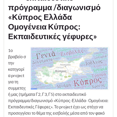
πρόγραμμα /διαγωνισμό
«Κύπρος Ελλάδα
Ομογένεια Κύπρος:
Εκπαιδευτικές γέφυρες»
1ο
βραβείο σ
την
κατηγορί
α project
για τη
συμμετοχ
ή μας (τμήματα Γ2, Γ3, Γ5) στο εκπαιδευτικό
πρόγραμμα/διαγωνισμό «Κύπρος-Ελλάδα- Ομογένεια:
Εκπαιδευτικές Γέφυρες». Το project έχει ως στόχο να
προσεγγίσει το θέμα της εισβολής μέσα από τον φακό