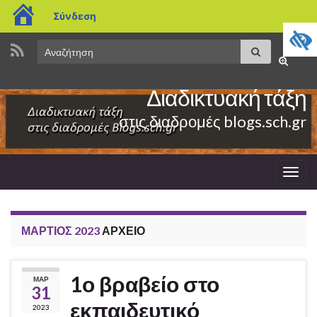
blogs.sch.gr
Σύνδεση
Search
Αναζήτηση
Εναλλαγ
for:
φόρμας
Διαδικτυακή τάξη
αναζήτη
στις διαδρομές blogs.sch.gr
Εναλ
πλοή
ΜΆΡΤΙΟΣ 2023
ΑΡΧΕΊΟ
1ο βραβείο στο
ΜΑΡ
31
εκπαιδευτικό
2023