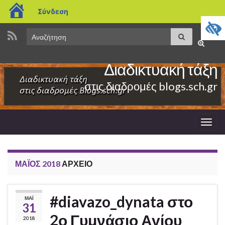
blogs.sch.gr
Σύνδεση
Search
Αναζήτηση
Εναλλαγ
for:
φόρμας
Διαδικτυακή τάξη
αναζήτη
στις διαδρομές blogs.sch.gr
Εναλ
πλοή
ΜΆΙΟΣ 2018
ΑΡΧΕΊΟ
#diavazo_dynata στο
ΜΆΙ
31
2ο Γυμνάσιο Αγίου
2018