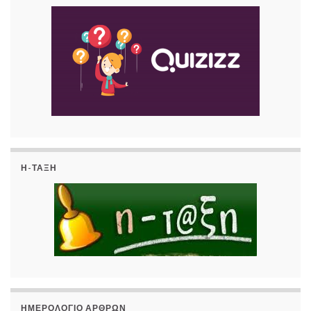
Η-ΤΆΞΗ
ΗΜΕΡΟΛΌΓΙΟ ΆΡΘΡΩΝ