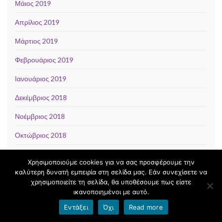
Μάιος 2019
Απρίλιος 2019
Μάρτιος 2019
Φεβρουάριος 2019
Ιανουάριος 2019
Δεκέμβριος 2018
Νοέμβριος 2018
Οκτώβριος 2018
Σεπτέμβριος 2018
Χρησιμοποιούμε cookies για να σας προσφέρουμε την
καλύτερη δυνατή εμπειρία στη σελίδα μας. Εάν συνεχίσετε να
Αύγουστος 2018
χρησιμοποιείτε τη σελίδα, θα υποθέσουμε πως είστε
Ιούλιος 2018
ικανοποιημένοι με αυτό.
Εντάξει
Όχι
Read more
Ιούνιος 2018