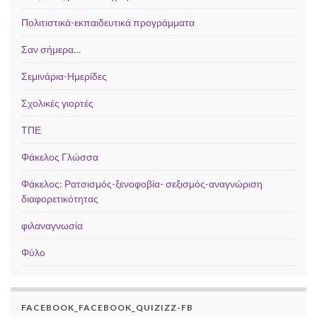
Πολιτιστικά-εκπαιδευτικά προγράμματα
Σαν σήμερα…
Σεμινάρια-Ημερίδες
Σχολικές γιορτές
ΤΠΕ
Φάκελος Γλώσσα
Φάκελος: Ρατσισμός-ξενοφοβία- σεξισμός-αναγνώριση
διαφορετικότητας
φιλαναγνωσία
Φύλο
FACEBOOK_FACEBOOK_QUIZIZZ-FB