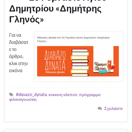
Δημητρίου «Δημήτρης
Γληνός»
Για να
διαβάσατ
ε το
άρθρο,
κλικ στην
εικόνα
#diavazo_dynata
,
κοκκινη αλεπού
,
πρόγραμμα
φιλαναγνωσίας
Σχολιάστε