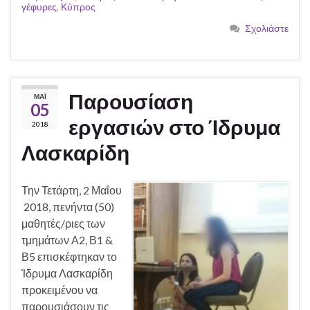
γέφυρες
,
Κύπρος
Σχολιάστε
Παρουσίαση
ΜΆΙ
05
εργασιών στο Ίδρυμα
2018
Λασκαρίδη
Την Τετάρτη, 2 Μαΐου
2018, πενήντα (50)
μαθητές/ριες των
τμημάτων Α2, Β1 &
Β5 επισκέφτηκαν το
Ίδρυμα Λασκαρίδη
προκειμένου να
παρουσιάσουν τις