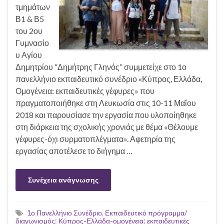
τμημάτων
Β1 & Β5
του 2ου
Γυμνασίο
υ Αγίου
Δημητρίου “Δημήτρης Γληνός” συμμετείχε στο 1ο
πανελλήνιο εκπαιδευτικό συνέδριο «Κύπρος, Ελλάδα,
Ομογένεια: εκπαιδευτικές γέφυρες» που
πραγματοποιήθηκε στη Λευκωσία στις 10-11 Μαΐου
2018 και παρουσίασε την εργασία που υλοποίηθηκε
στη διάρκεια της σχολικής χρονιάς με θέμα «Θέλουμε
γέφυρες-όχι συρματοπλέγματα». Αφετηρία της
εργασίας αποτέλεσε το διήγημα …
Συνέχεια ανάγνωσης
1ο Πανελλήνιο Συνέδριο
,
Εκπαιδευτικό πρόγραμμα/
διαγωνισμός: Κύπρος-Ελλάδα-ομογένεια: εκπαιδευτικές