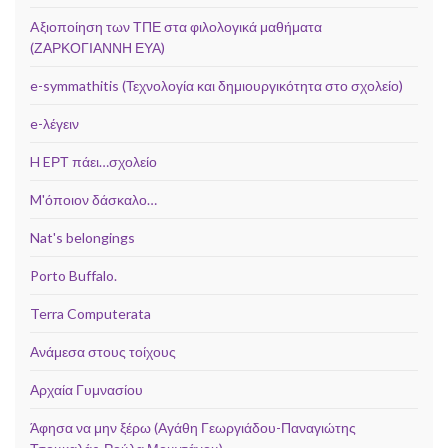
Aξιοποίηση των ΤΠΕ στα φιλολογικά μαθήματα
(ΖΑΡΚΟΓΙΑΝΝΗ ΕΥΑ)
e-symmathitis (Τεχνολογία και δημιουργικότητα στο σχολείο)
e-λέγειν
H EΡΤ πάει…σχολείο
M'όποιον δάσκαλο…
Nat's belongings
Porto Buffalo.
Terra Computerata
Ανάμεσα στους τοίχους
Αρχαία Γυμνασίου
Άφησα να μην ξέρω (Αγάθη Γεωργιάδου-Παναγιώτης