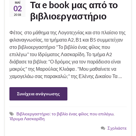
Τα e book μας από το
ΜΆΙ
02
βιβλιοεργαστήριο
2018
Φέτος στο μάθημα της Λογοτεχνίας και στο πλαίσιο της
φιλαναγνωσίας, τα τμήματα Α2, Β1 και Β5 συμμετείχαν
στο βιβλιοεργαστήριο “Το βιβλίο ένας φίλος που
επιλέγω” του Ιδρύματος Λασκαρίδη. Το τμήμα Α2
διάβασε τα βιβλια: “Ο δρόμος για τον παράδεισο είναι
μακρύς” της Μαρούλας Κλιάφα . “Μου μαθαίνετε να
χαμογελάω σας παρακαλώ;” της Ελένης Δικαίου Τα …
Συνέχεια ανάγνωσης
Βιβλιοεργαστήριο: το βιβλίο ένας φίλος που επιλέγω
,
Ίδρυμα Λασκαρίδη
Σχολιάστε