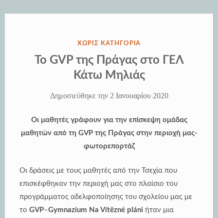
σχολείο”
ΔΗΜΟΣΙΕΎΘΗΚΕ
ΧΩΡΊΣ ΚΑΤΗΓΟΡΊΑ
ΣΤΗΝ
Το GVP της Πράγας στο ΓΕΛ
Κάτω Μηλιάς
Δημοσιεύθηκε την
2 Ιανουαρίου 2020
Οι μαθητές γράφουν για την επίσκεψη ομάδας
μαθητών από τη GVP της Πράγας στην περιοχή μας-
φωτορεπορτάζ
Οι δράσεις με τους μαθητές από την Τσεχία που
επισκέφθηκαν την περιοχή μας στο πλαίσιο του
προγράμματος αδελφοποίησης του σχολείου μας με
το
GVP
–
Gymnazium Na Vítězné pláni
ήταν μια