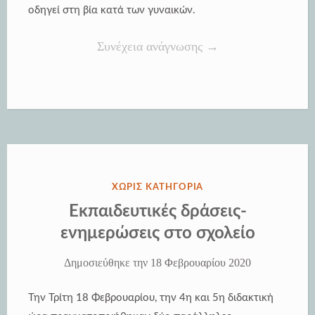
οδηγεί στη βία κατά των γυναικών.
“Ισότητα
Συνέχεια ανάγνωσης
→
των
δυο
φύλων
και
ενδοοικογενειακή
βία”
ΔΗΜΟΣΙΕΎΘΗΚΕ
ΧΩΡΊΣ ΚΑΤΗΓΟΡΊΑ
ΣΤΗΝ
Εκπαιδευτικές δράσεις-
ενημερώσεις στο σχολείο
Δημοσιεύθηκε την
18 Φεβρουαρίου 2020
Την Τρίτη 18 Φεβρουαρίου, την 4η και 5η διδακτική