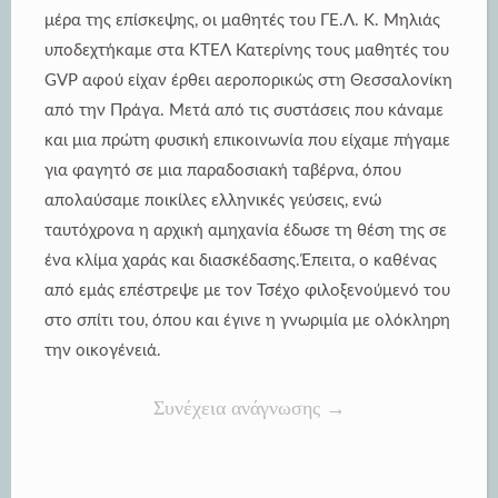
μέρα της επίσκεψης, οι μαθητές του ΓΕ.Λ. Κ. Μηλιάς
υποδεχτήκαμε στα ΚΤΕΛ Κατερίνης τους μαθητές του
GVP αφού είχαν έρθει αεροπορικώς στη Θεσσαλονίκη
από την Πράγα. Μετά από τις συστάσεις που κάναμε
και μια πρώτη φυσική επικοινωνία που είχαμε πήγαμε
για φαγητό σε μια παραδοσιακή ταβέρνα, όπου
απολαύσαμε ποικίλες ελληνικές γεύσεις, ενώ
ταυτόχρονα η αρχική αμηχανία έδωσε τη θέση της σε
ένα κλίμα χαράς και διασκέδασης.Έπειτα, ο καθένας
από εμάς επέστρεψε με τον Τσέχο φιλοξενούμενό του
στο σπίτι του, όπου και έγινε η γνωριμία με ολόκληρη
την οικογένειά.
“Το
Συνέχεια ανάγνωσης
→
GVP
της