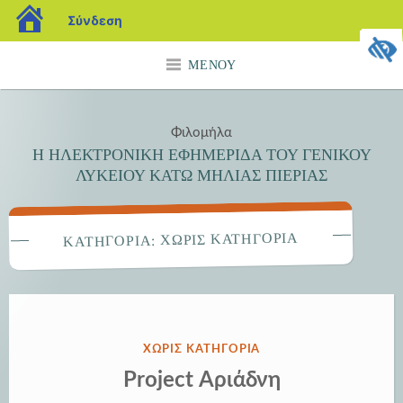
blogs.sch.gr
Σύνδεση
Μετάβαση
ΜΕΝΟΎ
σε
περιεχόμενο
Φιλομήλα
Η ΗΛΕΚΤΡΟΝΙΚΗ ΕΦΗΜΕΡΙΔΑ ΤΟΥ ΓΕΝΙΚΟΥ
ΛΥΚΕΙΟΥ ΚΑΤΩ ΜΗΛΙΑΣ ΠΙΕΡΙΑΣ
ΧΩΡΊΣ ΚΑΤΗΓΟΡΊΑ
ΚΑΤΗΓΟΡΊΑ:
ΔΗΜΟΣΙΕΎΘΗΚΕ
ΧΩΡΊΣ ΚΑΤΗΓΟΡΊΑ
ΣΤΗΝ
Project Αριάδνη