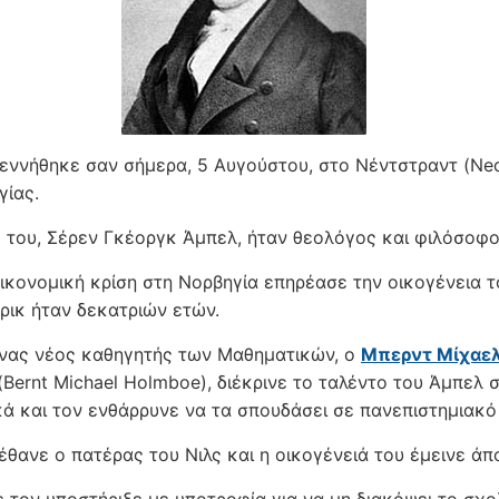
εννήθηκε σαν σήμερα, 5 Αυγούστου, στο Νέντστραντ (Ned
γίας.
 του, Σέρεν Γκέοργκ Άμπελ, ήταν θεολόγος και φιλόσοφο
ικονομική κρίση στη Νορβηγία επηρέασε την οικογένεια τ
νρικ ήταν δεκατριών ετών.
ένας νέος καθηγητής των Μαθηματικών, ο
Μπερντ Μίχαε
(Bernt Michael Holmboe), διέκρινε το ταλέντο του Άμπελ 
ά και τον ενθάρρυνε να τα σπουδάσει σε πανεπιστημιακό
θανε ο πατέρας του Νιλς και η οικογένειά του έμεινε άπ