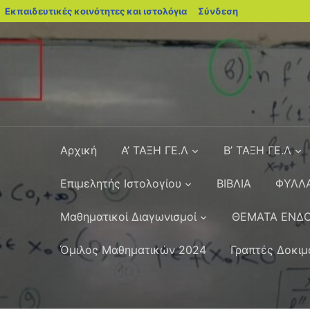
blogs.sch.gr
Εκπαιδευτικές κοινότητες και ιστολόγια
Σύνδεση
Αρχική
Α’ ΤΑΞΗ ΓΕ.Λ
Β’ ΤΑΞΗ ΓΕ.Λ
Επιμελητής Ιστολογίου
ΒΙΒΛΙΑ
ΦΥΛΛΑ
Μαθηματικοί Διαγωνισμοί
ΘΕΜΑΤΑ ΕΝΔΟ
Όμιλος Μαθηματικών 2024
Γραπτές Δοκιμ