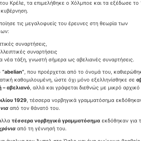
 του Κρέλε, τα επιμελήθηκε ο Χόλμποε και τα εξέδωσε το 
 κυβέρνηση.
οίησε τις μεγαλοφυείς του έρευνες στη θεωρία των
εων:
πτικές συναρτήσεις,
λλειπτικές συναρτήσεις
ία νέα τάξη, γνωστή σήμερα ως αβελιανές συναρτήσεις.
ο
“abelian”
, που προέρχεται από το όνομά του, καθιερώθη
ατική καθομιλουμένη, ώστε όχι μόνο εξελληνίσθηκε σε
α
ή – αβελιανό
, αλλά και γράφεται διεθνώς με μικρό αρχικό
ιλίου 1929
, τέσσερα νορβηγικά γραμματόσημα εκδόθηκαν
νια
από τον θάνατό του.
 άλλα
τέσσερα νορβηγικά γραμματόσημα
εκδόθηκαν για 
χρόνια
από τη γέννησή του.