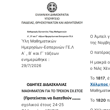
Ο Άμπελ γ
Ύλη Μαθηματικών
της Νορβη
Ημερησίων-Εσπερινών ΓΕ.Λ
Ο πατέρας
Α΄ , Β΄ και Γ΄ τάξεων
ενημερώθηκε :
Η μακρά ο
29/7/2026
ο Νιλς Χέ
Το
1817
, 
Χόλμποε
Μαθηματικ
Το
1820
πέ
σχολικού έτους 24-25