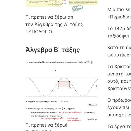
Μια πιο λ
«Περιοδικ
Τι πρέπει να ξέρω απ
την Άλγεβρα της Α΄ τάξης
Το 1825 δ
ΤΥΠΟΛΟΓΙΟ
ταξιδέψει
Κατά τη δ
Άλγεβρα Β΄ τάξης
φυματίωση
Τα Χριστο
μνηστή το
αυτό, και
Χριστούγε
Ο πρόωρος
έχουν πει 
υποσχόμεν
Τι πρέπει να ξέρω!
Τα έργα τ