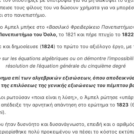
 τον υποστήριξε με υποτροφία για να μη διακόψει το σχολ
έπεισε τους φίλους του να δώσουν χρήματα για να μπορέσε
ει στο πανεπιστήμιο.
 ο Αμπελ μπήκε στο «
Βασιλικό Φρειδερίκειο Πανεπιστήμιο
Πανεπιστήμιο του Όσλο,
το 1821 και πήρε πτυχίο το
1822
 και δημοσίευσε (
1824
) το πρώτο του αξιόλογο έργο, με 
sur les équations algébriques ou on démontre l’impossibili
résolution de l’équation générale du cinquième degré
ημα επί των αλγεβρικών εξισώσεων, όπου αποδεικνύε
 της επιλύσεως της γενικής εξισώσεως του πέμπτου β
λοι ρωτούσαν «ποια είναι η λύση;», ο Άμπελ ρώτησε «υπάρ
ι απέδειξε την αρνητική απάντηση στο ερώτημα το
1823
(
i).
ου ήταν δυσνόητο και δυσανάγνωστο, επειδή και ο αριθμό
εριορίσθηκε πολύ προκειμένου να πέσει το κόστος εκτύπ