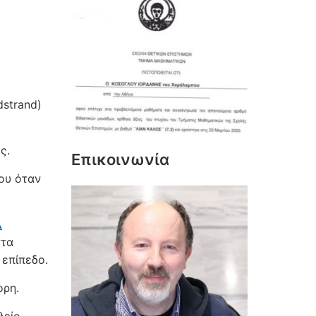
strand)
ς.
Επικοινωνία
ου όταν
λ
στα
 επίπεδο.
ορη.