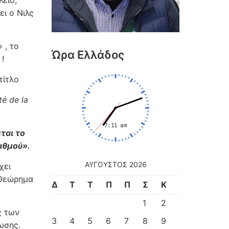
είο,
ι ο Νιλς
» , το
Ώρα Ελλάδος
!
τίτλο
té de la
ται το
αθμού».
ΑΎΓΟΥΣΤΟΣ 2026
χει
Θεώρημα
Δ
Τ
Τ
Π
Π
Σ
Κ
1
2
ς των
3
4
5
6
7
8
9
ωσης.