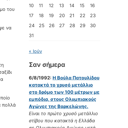
10
11
12
13
14
15
16
μο του
17
18
19
20
21
22
23
24
25
26
27
28
29
30
ψε να
31
« Ιούν
Σαν σήμερα
τη
αξίδι
6/8/1992:
Η Βούλα Πατουλίδου
τα
κατακτά το χρυσό μετάλλιο
στο δρόμο των 100 μέτρων με
οποίο
εμπόδια, στους Ολυμπιακούς
α πολλά
Αγώνες της Βαρκελώνης.
Είναι το πρώτο χρυσό μετάλλιο
στίβου που κατακτά η Ελλάδα
σε Ολυμπιακούς Αγώνες μετά