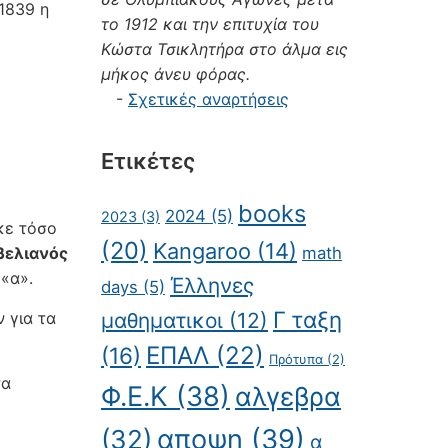
1839 η
το 1912 και την επιτυχία του
Κώστα Τσικλητήρα στο άλμα εις
μήκος άνευ φόρας.
-
Σχετικές αναρτήσεις
Ετικέτες
books
2024
(5)
2023
(3)
κε τόσο
(20)
Kangaroo
(14)
βελιανός
math
 «α».
Έλληνες
days
(5)
Γ ταξη
 για τα
μαθηματικοι
(12)
ΕΠΑΛ
(22)
(16)
Πρότυπα
(2)
τα
Φ.Ε.Κ
(38)
αλγεβρα
αποψη
(39)
(32)
α