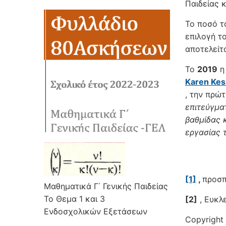
Παιδείας 
Το ποσό τ
επιλογή το
αποτελείτ
Το
2019
η
Karen Kes
, την πρώ
επιτεύγμα
βαθμίδας 
εργασίας 
[1]
,
προσπ
Μαθηματικά Γ΄ Γενικής Παιδείας
Το Θεμα 1 και 3
[2]
, Ευκλε
Ενδοσχολικών Εξετάσεων
Copyright