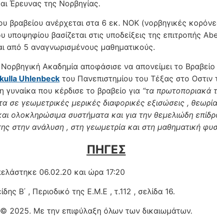
και Έρευνας της Νορβηγίας.
ου βραβείου ανέρχεται στα 6 εκ. ΝΟΚ (νορβηγικές κορόνε
υ υποψηφίου βασίζεται στις υποδείξεις της επιτροπής Abe
αι από 5 αναγνωρισμένους μαθηματικούς.
 Νορβηγική Ακαδημία αποφάσισε να απονείμει το Βραβείο
kulla Uhlenbeck
του Πανεπιστημίου του Τέξας στο Οστιν
τη γυναίκα που κέρδισε το βραβείο για
“τα πρωτοποριακά 
τα σε γεωμετρικές μερικές διαφορικές εξισώσεις , θεωρί
και ολοκληρώσιμα συστήματα και για την θεμελιώδη επίδρ
της στην ανάλυση , στη γεωμετρία και στη μαθηματική φυσ
ΠΗΓΕΣ
ελάστηκε 06.02.20 και ώρα 17:20
ίδης Β΄ , Περιοδικό της Ε.Μ.Ε , τ.112 , σελίδα 16.
 © 2025. Με την επιφύλαξη όλων των δικαιωμάτων.