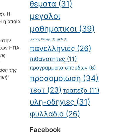
θεματα
(31)
ς). Η
μεγαλοι
l η οποία
μαθηματικοι
(39)
 στην
μικρος Θαλης
(1)
μκδ
(1)
πανελληνιες
(26)
 των ΗΠΑ
της
πιθανοτητες
(11)
α
προγραμματα σπουδων
(6)
αση της
προσομοιωση
(34)
ική”
τεστ
(23)
τραπεζα
(11)
υλη-οδηγιες
(31)
φυλλαδιο
(26)
Facebook