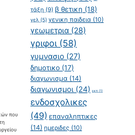
β θετικη
(18)
τάξη
(9)
γενικη παιδεια
(10)
γελ
(5)
γεωμετρια
(28)
γριφοι
(58)
γυμνασιο
(27)
δημοτικο
(17)
διαγωνισμα
(14)
διαγωνισμοι
(24)
εκπ
(1)
ενδοσχολικες
(49)
ικών που
επαναληπτικες
τη
(14)
ημεριδες
(10)
υργείου