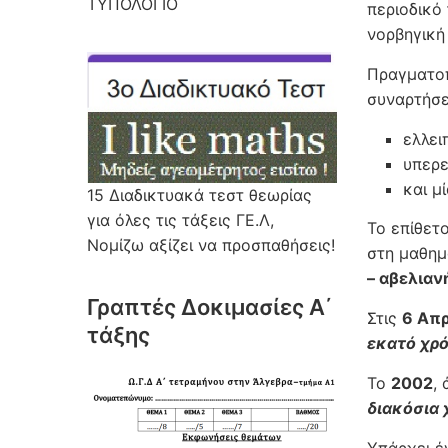
ΤΥΠΟΛΟΓΙΟ
περιοδικό
νορβηγική
Πραγματοπ
συναρτήσ
ελλει
υπερε
και μ
15 Διαδικτυακά τεστ θεωρίας
για όλες τις τάξεις ΓΕ.Λ,
Το επίθετ
Νομίζω αξίζει να προσπαθήσεις!
στη μαθημ
– αβελιαν
Γραπτές Δοκιμασίες Α΄
Στις
6 Απρ
τάξης
εκατό χρό
Το
2002
,
διακόσια 