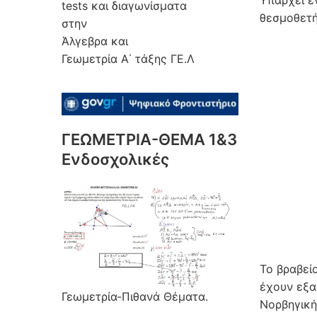
Υπάρχει έ
tests και διαγωνίσματα
θεσμοθετ
στην
Άλγεβρα και
Γεωμετρία Α΄ τάξης ΓΕ.Λ
ΓΕΩΜΕΤΡΙΑ-ΘΕΜΑ 1&3
Ενδοσχολικές
Το βραβεί
έχουν εξαι
Γεωμετρία-Πιθανά Θέματα.
Νορβηγική