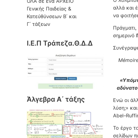
Ο Χόλμποε
ΟΛΑ σε ένα ΑΡΧΕΙΟ
αλλά και 
Γενικής Παιδείας &
να φοιτήσ
Κατεύθύνσεων Β΄ και
Γ΄ τάξεων
Πράγματι,
σημερινό
Ι.Ε.Π Τράπεζα.Θ.Δ.Δ
Συνέγραψε
Mémoire 
«Υπόμν
αδύνατο
Άλγεβρα Α΄ τάξης
Ενώ οι άλ
λύση;» κα
Abel–Ruffin
Το έργο τ
σελίδων π