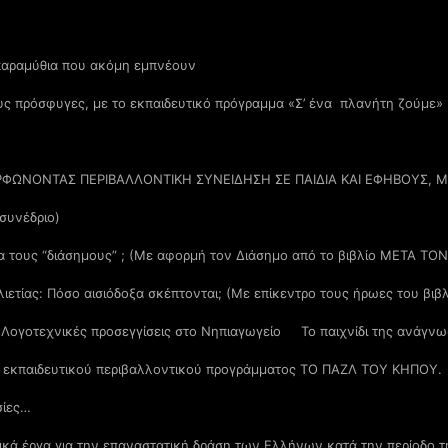
παραμύθια που ακόμη εμπνέουν
υς πρόσφυγες, με το εκπαιδευτικό πρόγραμμα «Σ’ ένα πλανήτη ζούμε» 
ΡΦΩΝΟΝΤΑΣ ΠΕΡΙΒΑΛΛΟΝΤΙΚΗ ΣΥΝΕΙΔΗΣΗ ΣΕ ΠΑΙΔΙΑ ΚΑΙ ΕΦΗΒΟΥΣ, 
 συνέδριο)
για τους “διάσημους” ; (Με αφορμή τον Διάσημο από το βιβλίο ΜΕΤΑ ΤΟ
ιλιετίας: Πόσο αισιόδοξα σκέπτονται; (Με επίκεντρο τους ήρωες του β
 Λογοτεχνικές προσεγγίσεις στο Νηπιαγωγείο
Το παιχνίδι της ανάγν
ου εκπαιδευτικού περιβαλλοντικού προγράμματος ΤΟ ΠΑΖΛ ΤΟΥ ΚΗΠΟΥ.
σίες…
ικά έργα για την επαναστατική δράση των Ελλήνων κατά την περίοδο τ