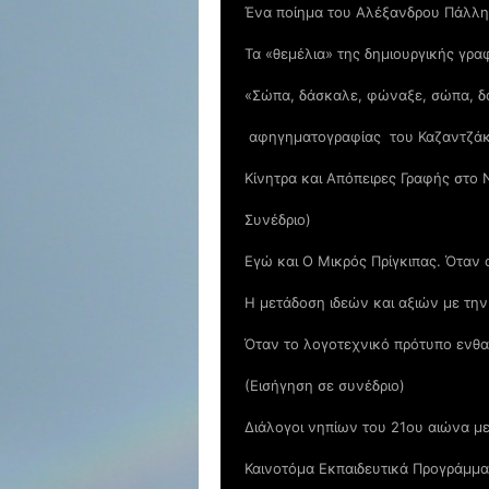
Ένα ποίημα του Αλέξανδρου Πάλλη γ
Τα «θεµέλια» της δηµιουργικής γρα
«Σώπα, δάσκαλε, φώναξε, σώπα, δ
αφηγηματογραφίας του Καζαντζάκη
Κίνητρα και Απόπειρες Γραφής στο 
Συνέδριο)
Εγώ και Ο Μικρός Πρίγκιπας. Όταν 
Η μετάδοση ιδεών και αξιών με την 
Όταν το λογοτεχνικό πρότυπο ενθα
(Εισήγηση σε συνέδριο)
Διάλογοι νηπίων του 21ου αιώνα με
Καινοτόμα Εκπαιδευτικά Προγράμμα