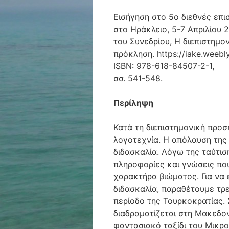
Εισήγηση στο 5ο διεθνές επι
στο Ηράκλειο, 5-7 Απριλίου 
του Συνεδρίου, Η διεπιστημο
πρόκληση. https://iake.weebly
ISBN: 978-618-84507-2-1,
σσ. 541-548.
Περίληψη
Κατά τη διεπιστημονική προσ
λογοτεχνία. Η απόλαυση της
διδασκαλία. Λόγω της ταύτι
πληροφορίες και γνώσεις πο
χαρακτήρα βιώματος. Για να
διδασκαλία, παραθέτουμε τρε
περίοδο της Τουρκοκρατίας.
διαδραματίζεται στη Μακεδον
φαντασιακό ταξίδι του Μικρ