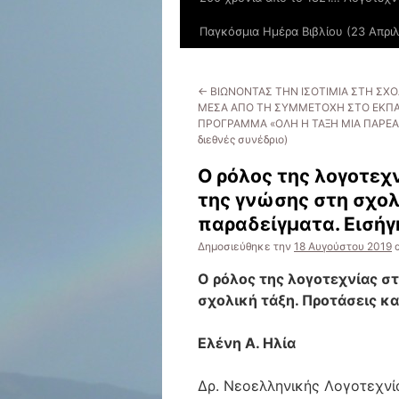
Παγκόσμια Ημέρα Βιβλίου (23 Απριλ
←
ΒΙΩΝΟΝΤΑΣ ΤΗΝ ΙΣΟΤΙΜΙΑ ΣΤΗ ΣΧΟ
ΜΕΣΑ ΑΠΟ ΤΗ ΣΥΜΜΕΤΟΧΗ ΣΤΟ ΕΚΠΑ
ΠΡΟΓΡΑΜΜΑ «ΟΛΗ Η ΤΑΞΗ ΜΙΑ ΠΑΡΕΑ»
διεθνές συνέδριο)
Ο ρόλος της λογοτεχ
της γνώσης στη σχολ
παραδείγματα. Εισήγ
Δημοσιεύθηκε την
18 Αυγούστου 2019
Ο ρόλος της λογοτεχνίας σ
σχολική τάξη. Προτάσεις κα
Ελένη Α. Ηλία
Δρ. Νεοελληνικής Λογοτεχν