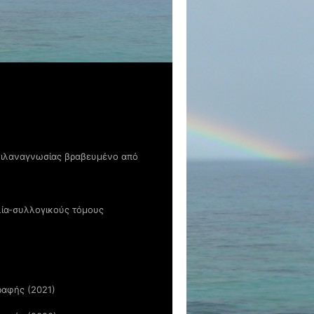
 φιλαναγνωσίας βραβευμένο από
λία-συλλογικούς τόμους
ραφής (2021)