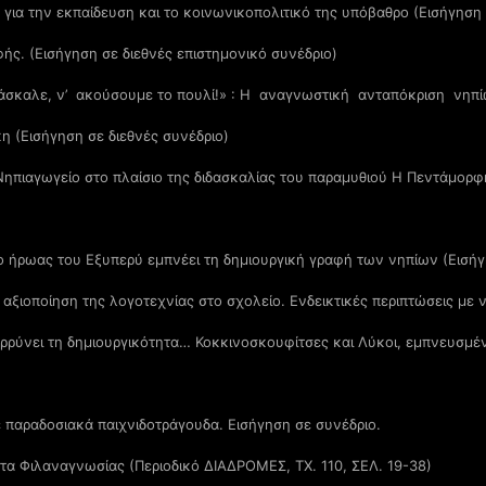
ια την εκπαίδευση και το κοινωνικοπολιτικό της υπόβαθρο (Εισήγηση 
φής. (Εισήγηση σε διεθνές επιστημονικό συνέδριο)
άσκαλε, ν’ ακούσουμε το πουλί!» : Η αναγνωστική ανταπόκριση νηπί
 (Εισήγηση σε διεθνές συνέδριο)
Νηπιαγωγείο στο πλαίσιο της διδασκαλίας του παραμυθιού Η Πεντάμορφη
ο ήρωας του Εξυπερύ εμπνέει τη δημιουργική γραφή των νηπίων (Εισήγ
αξιοποίηση της λογοτεχνίας στο σχολείο. Ενδεικτικές περιπτώσεις με ν
ρρύνει τη δημιουργικότητα… Κοκκινοσκουφίτσες και Λύκοι, εμπνευσμέν
 παραδοσιακά παιχνιδοτράγουδα. Εισήγηση σε συνέδριο.
τα Φιλαναγνωσίας (Περιοδικό ΔΙΑΔΡΟΜΕΣ, ΤΧ. 110, ΣΕΛ. 19-38)