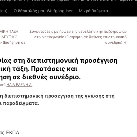
ίου)
Ο δάσκαλός μου Wolfgang Iser
Μικρά θαύματα…
ΛΙΚΗ ΤΑΞΗ
Συνεντεύξεις με ήρωες της νεοελληνικής πεζογραφίας
ΙΔΕΥΤΙΚΟ
στο Νηπιαγωγείο (Εισήγηση σε διεθνές επιστημονικό
 (Εισήγηση σε
συνέδριο)
→
νίας στη διεπιστημονική προσέγγιση
ική τάξη. Προτάσεις και
ηση σε διεθνές συνέδριο.
από
ΗΛΙΑ ΕΛΕΝΗ A.
τη διεπιστημονική προσέγγιση της γνώσης στη
ι παραδείγματα.
ίας ΕΚΠΑ