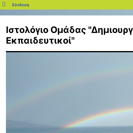
blogs.sch.gr
Σύνδεση
Μετάβαση
σε
Ιστολόγιο Ομάδας "Δημιουργ
περιεχόμενο
Εκπαιδευτικοί"