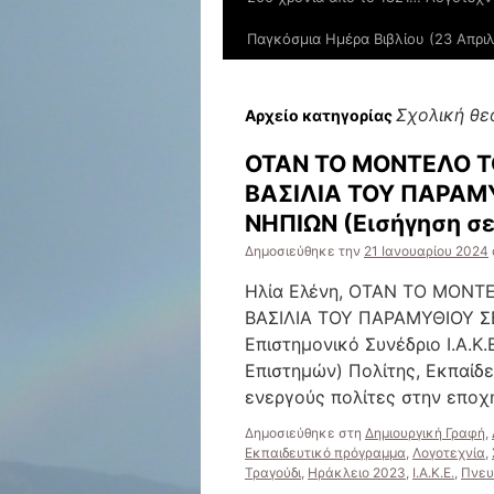
Παγκόσμια Ημέρα Βιβλίου (23 Απριλ
Σχολική θε
Αρχείο κατηγορίας
ΟΤΑΝ ΤΟ ΜΟΝΤΕΛΟ Τ
ΒΑΣΙΛΙΑ ΤΟΥ ΠΑΡΑΜΥ
ΝΗΠΙΩΝ (Εισήγηση σε
Δημοσιεύθηκε την
21 Ιανουαρίου 2024
Ηλία Ελένη, ΟΤΑΝ ΤΟ ΜΟΝΤ
ΒΑΣΙΛΙΑ ΤΟΥ ΠΑΡΑΜΥΘΙΟΥ Σ
Επιστημονικό Συνέδριο Ι.Α.Κ.
Επιστημών) Πολίτης, Εκπαίδ
ενεργούς πολίτες στην εποχ
Δημοσιεύθηκε στη
Δημιουργική Γραφή
,
Εκπαιδευτικό πρόγραμμα
,
Λογοτεχνία
,
Τραγούδι
,
Ηράκλειο 2023
,
Ι.Α.Κ.Ε.
,
Πνευ