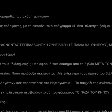
παραμύθια που ακόμη εμπνέουν
υς πρόσφυγες, με το εκπαιδευτικό πρόγραμμα «Σ’ ένα πλανήτη ζούμε» 
ΡΦΩΝΟΝΤΑΣ ΠΕΡΙΒΑΛΛΟΝΤΙΚΗ ΣΥΝΕΙΔΗΣΗ ΣΕ ΠΑΙΔΙΑ ΚΑΙ ΕΦΗΒΟΥΣ, 
 συνέδριο)
για τους “διάσημους” ; (Με αφορμή τον Διάσημο από το βιβλίο ΜΕΤΑ ΤΟ
ιλιετίας: Πόσο αισιόδοξα σκέπτονται; (Με επίκεντρο τους ήρωες του β
 Λογοτεχνικές προσεγγίσεις στο Νηπιαγωγείο
Το παιχνίδι της ανάγν
ου εκπαιδευτικού περιβαλλοντικού προγράμματος ΤΟ ΠΑΖΛ ΤΟΥ ΚΗΠΟΥ.
σίες…
ικά έργα για την επαναστατική δράση των Ελλήνων κατά την περίοδο τ