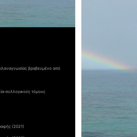
 φιλαναγνωσίας βραβευμένο από
λία-συλλογικούς τόμους
ραφής (2021)