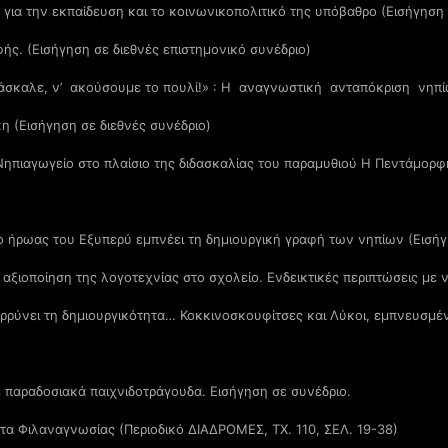
ια την εκπαίδευση και το κοινωνικοπολιτικό της υπόβαθρο (Εισήγηση 
φής. (Εισήγηση σε διεθνές επιστημονικό συνέδριο)
άσκαλε, ν’ ακούσουμε το πουλί!» : Η αναγνωστική ανταπόκριση νηπί
 (Εισήγηση σε διεθνές συνέδριο)
Νηπιαγωγείο στο πλαίσιο της διδασκαλίας του παραμυθιού Η Πεντάμορφη
ο ήρωας του Εξυπερύ εμπνέει τη δημιουργική γραφή των νηπίων (Εισήγ
αξιοποίηση της λογοτεχνίας στο σχολείο. Ενδεικτικές περιπτώσεις με ν
ρρύνει τη δημιουργικότητα… Κοκκινοσκουφίτσες και Λύκοι, εμπνευσμέν
 παραδοσιακά παιχνιδοτράγουδα. Εισήγηση σε συνέδριο.
τα Φιλαναγνωσίας (Περιοδικό ΔΙΑΔΡΟΜΕΣ, ΤΧ. 110, ΣΕΛ. 19-38)