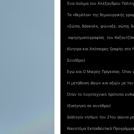
Ένα ποίημα του Αλέξανδρου Πάλλη γ
Τα «θεµέλια» της δηµιουργικής γρα
«Σώπα, δάσκαλε, φώναξε, σώπα, δ
αφηγηματογραφίας του Καζαντζάκη
Κίνητρα και Απόπειρες Γραφής στο 
Συνέδριο)
Εγώ και Ο Μικρός Πρίγκιπας. Όταν 
Η μετάδοση ιδεών και αξιών με την 
Όταν το λογοτεχνικό πρότυπο ενθα
(Εισήγηση σε συνέδριο)
Διάλογοι νηπίων του 21ου αιώνα με
Καινοτόμα Εκπαιδευτικά Προγράμμα