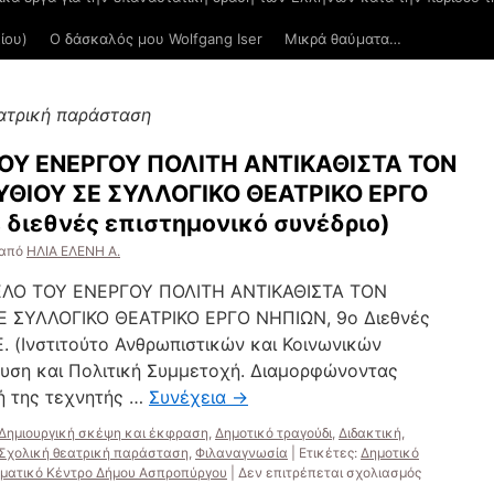
ίου)
Ο δάσκαλός μου Wolfgang Iser
Μικρά θαύματα…
ατρική παράσταση
ΟΥ ΕΝΕΡΓΟΥ ΠΟΛΙΤΗ ΑΝΤΙΚΑΘΙΣΤΑ ΤΟΝ
ΘΙΟΥ ΣΕ ΣΥΛΛΟΓΙΚΟ ΘΕΑΤΡΙΚΟ ΕΡΓΟ
 διεθνές επιστημονικό συνέδριο)
από
ΗΛΙΑ ΕΛΕΝΗ A.
ΕΛΟ ΤΟΥ ΕΝΕΡΓΟΥ ΠΟΛΙΤΗ ΑΝΤΙΚΑΘΙΣΤΑ ΤΟΝ
Ε ΣΥΛΛΟΓΙΚΟ ΘΕΑΤΡΙΚΟ ΕΡΓΟ ΝΗΠΙΩΝ, 9o Διεθνές
Ε. (Ινστιτούτο Ανθρωπιστικών και Κοινωνικών
ευση και Πολιτική Συμμετοχή. Διαμορφώνοντας
ή της τεχνητής …
Συνέχεια
→
Δημιουργική σκέψη και έκφραση
,
Δημοτικό τραγούδι
,
Διδακτική
,
Σχολική θεατρική παράσταση
,
Φιλαναγνωσία
|
Ετικέτες:
Δημοτικό
στο
ματικό Κέντρο Δήμου Ασπροπύργου
|
Δεν επιτρέπεται σχολιασμός
ΟΤΑΝ