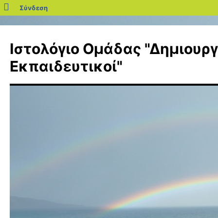
blogs.sch.gr
Σύνδεση
Μετάβαση
σε
Ιστολόγιο Ομάδας "Δημιουργ
περιεχόμενο
Εκπαιδευτικοί"