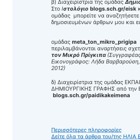
β) Διαχειρίστρια της ομάδας
Δημιο
Στο
Ι
στολόγιο
blogs.sch.gr/eisk
κ
ομάδας μπορείτε να αναζητήσετε
δημοσιευμένων άρθρων μου και 
γ) Διαχειρί
ομάδας
meta_ton_mikro_prigip
περιλαμβάνονται αναρτήσεις σχετι
τον Μικρό Πρίγκιπα
(Συγγραφέας
Εικονογράφος: Λήδα Βαρβαρούση, 
2012)
δ) Διαχειρίστρια της ομάδας Ε
ΔΗΜΙΟΥΡΓΙΚΗΣ ΓΡΑΦΗΣ από την
blogs.sch.gr/paidikakeimena
Περισσότερες πληροφορίες
Δείτε όλα τα άρθρα του/της ΗΛΙΑ