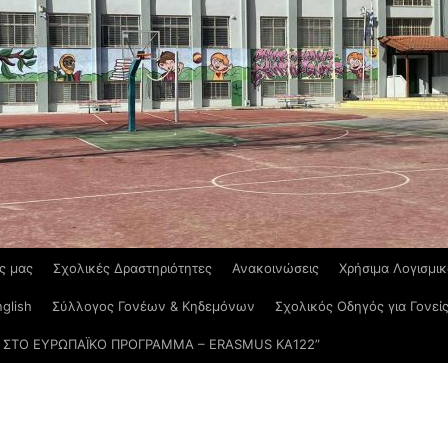
ς μας
Σχολικές Δραστηριότητες
Ανακοινώσεις
Χρήσιμα Λογισμι
glish
Σύλλογος Γονέων & Κηδεμόνων
Σχολικός Οδηγός για Γονεί
ΣΤΟ ΕΥΡΩΠΑΪΚΟ ΠΡΟΓΡΑΜΜΑ – ERASMUS KΑ122”