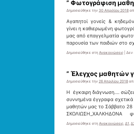
” Φωτογράφιση μαθητ
Δημοσιεύθηκε την
30 Απριλίου 2018
α
Αγαπητοί γονείς & κηδεμόνε
γίνει η καθιερωμένη φωτογρά
μας από επαγγελματία φωτο
παρουσία των παιδιών στο σ
Δημοσιεύθηκε στη
Ανακοινώσεις
|
Δεν 
” Έλεγχος μαθητών γ
Δημοσιεύθηκε την
26 Απριλίου 2018
απ
Η έγκαιρη διάγνωση…. σώζει
συννημένα έγγραφα σχετικά 
μαθητών μας το Σάββατο 28 
ΣΚΟΛΙΩΣΗ_ΧΑΛΚΗΔΟΝΑ φυ
Δημοσιεύθηκε στη
Ανακοινώσεις
,
Δ1
,
Δ