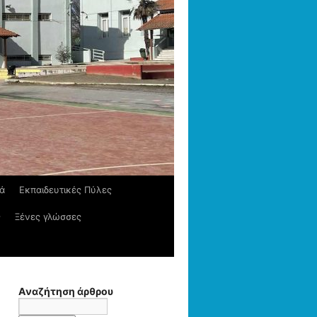
κά
Εκπαιδευτικές Πύλες
ς
Ξένες γλώσσες
Αναζήτηση άρθρου