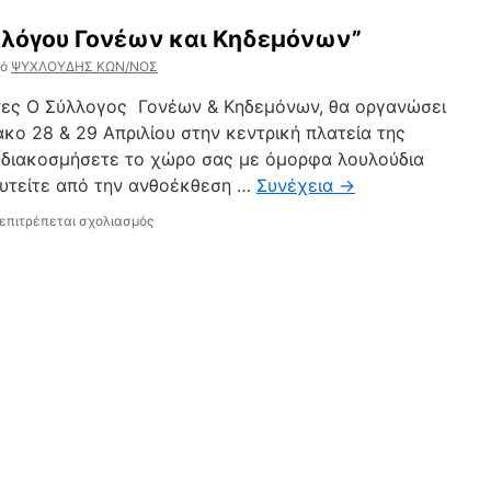
μαθητών
λλόγου Γονέων και Κηδεμόνων”
για
σκολίωση..”
ό
ΨΥΧΛΟΥΔΗΣ ΚΩΝ/ΝΟΣ
ες Ο Σύλλογος Γονέων & Κηδεμόνων, θα οργανώσει
κο 28 & 29 Απριλίου στην κεντρική πλατεία της
 διακοσμήσετε το χώρο σας με όμορφα λουλούδια
υτείτε από την ανθοέκθεση …
Συνέχεια
→
στο
επιτρέπεται σχολιασμός
“Ανθοέκθεση
του
Συλλόγου
Γονέων
και
Κηδεμόνων”