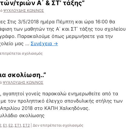
ών/τριών Α΄ & ΣΤ’ τάξης”
πό
ΨΥΧΛΟΥΔΗΣ ΚΩΝ/ΝΟΣ
ς Στις 3/5/2018 ημέρα Πέμπτη και ώρα 16:00 θα
φιση των μαθητών της Α΄ και ΣΤ΄ τάξης του σχολείου
γράφο. Παρακαλούμε όπως μεριμνήσετε για την
χολείο μας …
Συνέχεια
→
στο
επιτρέπεται σχολιασμός
”
Φωτογράφιση
μαθητών/
ια σκολίωση..”
τριών
Α΄
ό
ΨΥΧΛΟΥΔΗΣ ΚΩΝ/ΝΟΣ
&
ΣΤ’
, αγαπητοί γονείς παρακαλώ ενημερωθείτε από τα
τάξης”
με τον προληπτικό έλεγχο σπονδυλικής στήλης των
Απριλίου 2018 στο ΚΑΠΗ Χαλκηδόνας.
λλάδιο σκολίωσης
στο
2
,
Ε1
,
Ε2
,
ΣΤ1
,
ΣΤ2
|
Δεν επιτρέπεται σχολιασμός
”
Έλεγχος