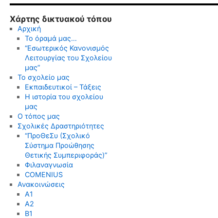
Χάρτης δικτυακού τόπου
Αρχική
Το όραμά μας…
“Εσωτερικός Κανονισμός
Λειτουργίας του Σχολείου
μας”
Το σχολείο μας
Εκπαιδευτικοί – Τάξεις
Η ιστορία του σχολείου
μας
Ο τόπος μας
Σχολικές Δραστηριότητες
“ΠροΘεΣυ (Σχολικό
Σύστημα Προώθησης
Θετικής Συμπεριφοράς)”
Φιλαναγνωσία
COMENIUS
Ανακοινώσεις
Α1
Α2
Β1