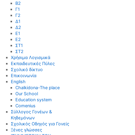
Β2
Γ1
Γ2
Δ1
Δ2
Ε1
Ε2
ΣΤ1
ΣΤ2
Χρήσιμα Λογισμικά
Εκπαιδευτικές Πύλες
Σχολικό δίκτυο
Επικοινωνία
English
Chalkidona-The place
Our School
Education system
Comenius
Σύλλογος Γονέων &
Κηδεμόνων
Σχολικός Οδηγός για Γονείς
Ξένες γλώσσες