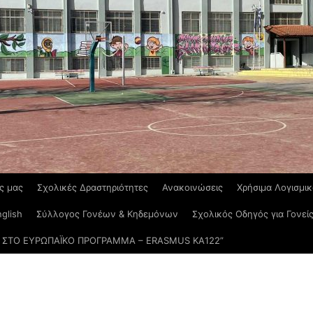
ς μας
Σχολικές Δραστηριότητες
Ανακοινώσεις
Χρήσιμα Λογισμι
glish
Σύλλογος Γονέων & Κηδεμόνων
Σχολικός Οδηγός για Γονεί
ΣΤΟ ΕΥΡΩΠΑΪΚΟ ΠΡΟΓΡΑΜΜΑ – ERASMUS KΑ122”