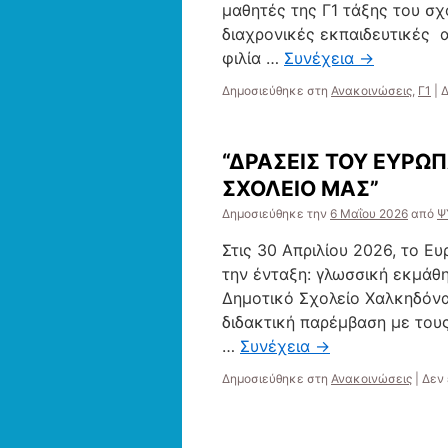
μαθητές της Γ1 τάξης του σχ
διαχρονικές εκπαιδευτικές 
φιλία …
Συνέχεια
→
Δημοσιεύθηκε στη
Ανακοινώσεις
,
Γ1
|
Δ
“ΔΡΑΣΕΙΣ ΤΟΥ ΕΥΡΩ
ΣΧΟΛΕΙΟ ΜΑΣ”
Δημοσιεύθηκε την
6 Μαΐου 2026
από
Ψ
Στις 30 Απριλίου 2026, το 
την ένταξη: γλωσσική εκμάθ
Δημοτικό Σχολείο Χαλκηδόνα
διδακτική παρέμβαση με τους/
…
Συνέχεια
→
Δημοσιεύθηκε στη
Ανακοινώσεις
|
Δεν 