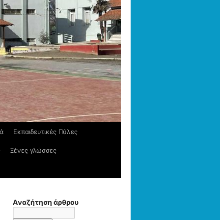
κά
Εκπαιδευτικές Πύλες
ς
Ξένες γλώσσες
Αναζήτηση άρθρου