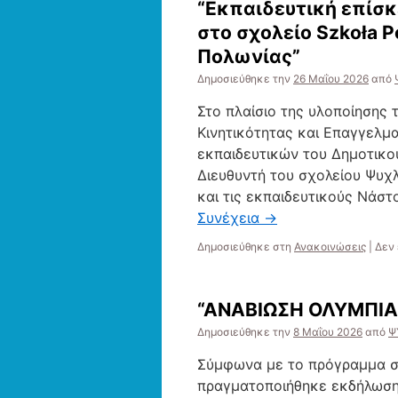
“Εκπαιδευτική επίσκ
στο σχολείο Szkoła 
Πολωνίας”
Δημοσιεύθηκε την
26 Μαΐου 2026
από
Στο πλαίσιο της υλοποίησης
Κινητικότητας και Επαγγελμ
εκπαιδευτικών του Δημοτικο
Διευθυντή του σχολείου Ψυχ
και τις εκπαιδευτικούς Νάστ
Συνέχεια
→
Δημοσιεύθηκε στη
Ανακοινώσεις
|
Δεν 
“ΑΝΑΒΙΩΣΗ ΟΛΥΜΠΙΑ
Δημοσιεύθηκε την
8 Μαΐου 2026
από
Ψ
Σύμφωνα με το πρόγραμμα σπ
πραγματοποιήθηκε εκδήλωση 