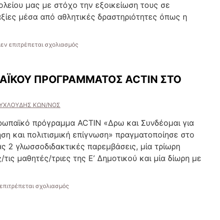
ολείου μας με στόχο την εξοικείωση τους σε
Podstawowa
8
αξίες μέσα από αθλητικές δραστηριότητες όπως η
στο
Wrocław
της
στο
εν επιτρέπεται σχολιασμός
Πολωνίας”
“ΑΝΑΒΙΩΣΗ
ΟΛΥΜΠΙΑΚΩΝ
ΑΓΩΝΩΝ
ΠΑΪΚΟΥ ΠΡΟΓΡΑΜΜΑΤΟΣ ACTIN ΣΤΟ
ΑΠΟ
ΤΗΝ
Γ1
ΥΧΛΟΥΔΗΣ ΚΩΝ/ΝΟΣ
ΤΑΞΗ”
Ευρωπαϊκό πρόγραμμα ACTIN «Δρω και Συνδέομαι για
ηση και πολιτισμική επίγνωση» πραγματοποίησε στο
ς 2 γλωσσοδιδακτικές παρεμβάσεις, μία τρίωρη
τις μαθητές/τριες της Ε’ Δημοτικού και μία δίωρη με
στο
επιτρέπεται σχολιασμός
“ΔΡΑΣΕΙΣ
ΤΟΥ
ΕΥΡΩΠΑΪΚΟΥ