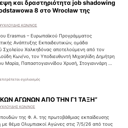
εψη και δραστηριότητα job shadowing
Podstawowa 8 στο Wrocław της
ΨΥΧΛΟΥΔΗΣ ΚΩΝ/ΝΟΣ
 του Erasmus – Eυρωπαϊκού Προγράμματος
ατικής Ανάπτυξης Εκπαιδευτικών, ομάδα
ύ Σχολείου Χαλκηδόνας αποτελούμενη από τον
λούδη Κων/νο, τον Υποδιευθυντή Μιχαηλίδη Δημήτρη
ου Μαρία, Παπαστογιαννίδου Χρυσή, Στογιαννάρη …
στο
επιτρέπεται σχολιασμός
“Εκπαιδευτική
επίσκεψη
και
ΚΩΝ ΑΓΩΝΩΝ ΑΠΟ ΤΗΝ Γ1 ΤΑΞΗ”
δραστηριότητα
job
ΥΧΛΟΥΔΗΣ ΚΩΝ/ΝΟΣ
shadowing
στο
ουδών της Φ. Α. της πρωτοβάθμιας εκπαίδευσης
σχολείο
με θέμα Ολυμπιακοί Αγώνες στις 7/5/26 από τους
Szkoła