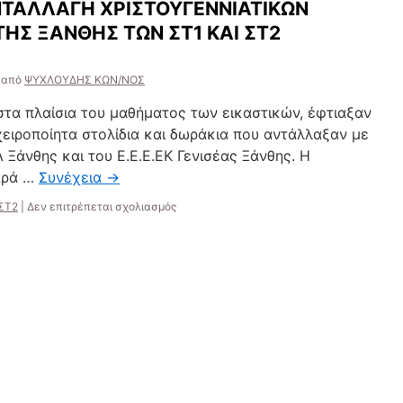
ΝΤΑΛΛΑΓΗ ΧΡΙΣΤΟΥΓΕΝΝΙΑΤΙΚΩΝ
ΗΣ ΞΑΝΘΗΣ ΤΩΝ ΣΤ1 ΚΑΙ ΣΤ2
από
ΨΥΧΛΟΥΔΗΣ ΚΩΝ/ΝΟΣ
 στα πλαίσια του μαθήματος των εικαστικών, έφτιαξαν
χειροποίητα στολίδια και δωράκια που αντάλλαξαν με
 Ξάνθης και του Ε.Ε.Ε.ΕΚ Γενισέας Ξάνθης. Η
αρά …
Συνέχεια
→
στο
ΣΤ2
|
Δεν επιτρέπεται σχολιασμός
“ΚΑΤΑΣΚΕΥΣΗ
ΚΑΙ
ΑΝΤΑΛΛΑΓΗ
ΧΡΙΣΤΟΥΓΕΝΝΙΑΤΙΚΩΝ
ΔΩΡΩΝ
ΜΕ
ΣΧΟΛΕΙΑ
ΤΗΣ
ΞΑΝΘΗΣ
ΤΩΝ
ΣΤ1
ΚΑΙ