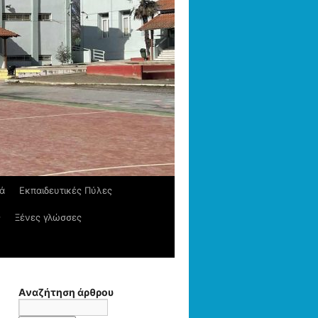
κά
Εκπαιδευτικές Πύλες
ς
Ξένες γλώσσες
Αναζήτηση άρθρου