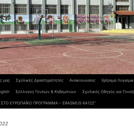
ς μας
Σχολικές Δραστηριότητες
Ανακοινώσεις
Χρήσιμα Λογισμι
glish
Σύλλογος Γονέων & Κηδεμόνων
Σχολικός Οδηγός για Γονεί
ΣΤΟ ΕΥΡΩΠΑΪΚΟ ΠΡΟΓΡΑΜΜΑ – ERASMUS KΑ122”
022