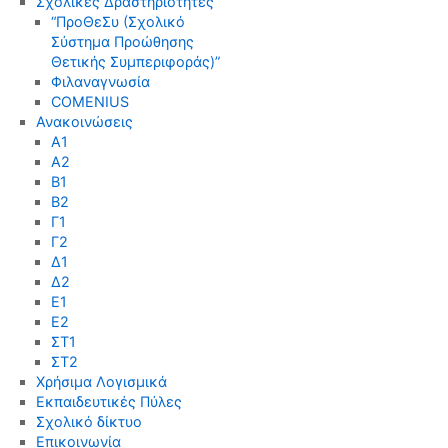
Σχολικές Δραστηριότητες
“ΠροΘεΣυ (Σχολικό
Σύστημα Προώθησης
Θετικής Συμπεριφοράς)”
Φιλαναγνωσία
COMENIUS
Ανακοινώσεις
Α1
Α2
Β1
Β2
Γ1
Γ2
Δ1
Δ2
Ε1
Ε2
ΣΤ1
ΣΤ2
Χρήσιμα Λογισμικά
Εκπαιδευτικές Πύλες
Σχολικό δίκτυο
Επικοινωνία