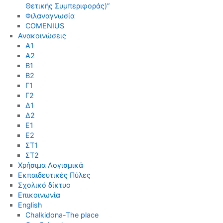
Θετικής Συμπεριφοράς)”
Φιλαναγνωσία
COMENIUS
Ανακοινώσεις
Α1
Α2
Β1
Β2
Γ1
Γ2
Δ1
Δ2
Ε1
Ε2
ΣΤ1
ΣΤ2
Χρήσιμα Λογισμικά
Εκπαιδευτικές Πύλες
Σχολικό δίκτυο
Επικοινωνία
English
Chalkidona-The place