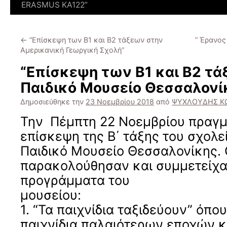
ERASMUS KΑ122”
←
“Επίσκεψη των Β1 και Β2 τάξεων στην
” Έρανος
Αμερικανική Γεωργική Σχολή”
“Επίσκεψη των Β1 και Β2 τά
Παιδικό Μουσείο Θεσσαλονί
Δημοσιεύθηκε την
23 Νοεμβρίου 2018
από
ΨΥΧΛΟΥΔΗΣ Κ
Την Πέμπτη 22 Νοεμβρίου πραγ
επίσκεψη της Β΄ τάξης του σχολε
Παιδικό Μουσείο Θεσσαλονίκης. 
παρακολούθησαν και συμμετείχα
προγράμματα του
μουσε
1. “Τα παιχνίδια ταξιδεύουν” όπο
παιχνίδια παλαιότερων εποχών 