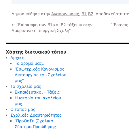
Δημοσιεύθηκε στην
Ανακοινώσεις
,
Β1
,
Β2
. Αποθηκεύστε τ
←
“Επίσκεψη των Β1 και Β2 τάξεων στην
” Έρανος
Αμερικανική Γεωργική Σχολή”
Χάρτης δικτυακού τόπου
Αρχική
Το όραμά μας…
“Εσωτερικός Κανονισμός
Λειτουργίας του Σχολείου
μας”
Το σχολείο μας
Εκπαιδευτικοί – Τάξεις
Η ιστορία του σχολείου
μας
Ο τόπος μας
Σχολικές Δραστηριότητες
“ΠροΘεΣυ (Σχολικό
Σύστημα Προώθησης