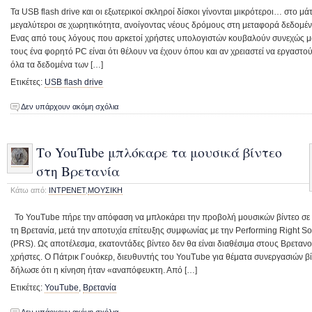
Τα USB flash drive και οι εξωτερικοί σκληροί δίσκοι γίνονται μικρότεροι… στο μάτ
μεγαλύτεροι σε χωρητικότητα, ανοίγοντας νέους δρόμους στη μεταφορά δεδο
Ενας από τους λόγους που αρκετοί χρήστες υπολογιστών κουβαλούν συνεχώς μ
τους ένα φορητό PC είναι ότι θέλουν να έχουν όπου και αν χρειαστεί να εργαστο
όλα τα δεδομένα των […]
Ετικέτες:
USB flash drive
Δεν υπάρχουν ακόμη σχόλια
Το YouTube μπλόκαρε τα μουσικά βίντεο
στη Βρετανία
Κάτω από:
ΙΝΤΡΕΝΕΤ
,
ΜΟΥΣΙΚΗ
Το YouTube πήρε την απόφαση να μπλοκάρει την προβολή μουσικών βίντεο σε
τη Βρετανία, μετά την αποτυχία επίτευξης συμφωνίας με την Performing Right So
(PRS). Ως αποτέλεσμα, εκατοντάδες βίντεο δεν θα είναι διαθέσιμα στους Βρεταν
χρήστες. Ο Πάτρικ Γουόκερ, διευθυντής του YouTube για θέματα συνεργασιών βί
δήλωσε ότι η κίνηση ήταν «αναπόφευκτη. Από […]
Ετικέτες:
YouTube
,
Βρετανία
Δεν υπάρχουν ακόμη σχόλια