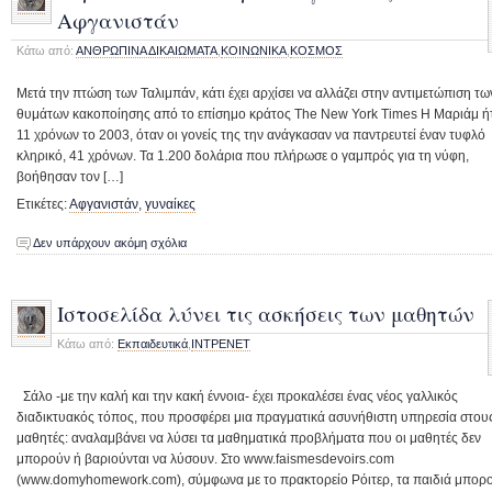
Αφγανιστάν
Κάτω από:
ΑΝΘΡΩΠΙΝΑ ΔΙΚΑΙΩΜΑΤΑ
,
ΚΟΙΝΩΝΙΚΑ
,
ΚΟΣΜΟΣ
Μετά την πτώση των Ταλιμπάν, κάτι έχει αρχίσει να αλλάζει στην αντιμετώπιση τω
θυμάτων κακοποίησης από το επίσημο κράτος The New York Times Η Μαριάμ ή
11 χρόνων το 2003, όταν οι γονείς της την ανάγκασαν να παντρευτεί έναν τυφλό
κληρικό, 41 χρόνων. Τα 1.200 δολάρια που πλήρωσε ο γαμπρός για τη νύφη,
βοήθησαν τον […]
Ετικέτες:
Αφγανιστάν
,
γυναίκες
Δεν υπάρχουν ακόμη σχόλια
Ιστοσελίδα λύνει τις ασκήσεις των μαθητών
Κάτω από:
Εκπαιδευτικά
,
ΙΝΤΡΕΝΕΤ
Σάλο -με την καλή και την κακή έννοια- έχει προκαλέσει ένας νέος γαλλικός
διαδικτυακός τόπος, που προσφέρει μια πραγματικά ασυνήθιστη υπηρεσία στου
μαθητές: αναλαμβάνει να λύσει τα μαθηματικά προβλήματα που οι μαθητές δεν
μπορούν ή βαριούνται να λύσουν. Στο www.faismesdevoirs.com
(www.domyhomework.com), σύμφωνα με το πρακτορείο Ρόιτερ, τα παιδιά μπορ