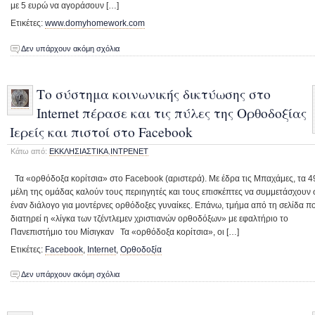
με 5 ευρώ να αγοράσουν […]
Ετικέτες:
www.domyhomework.com
Δεν υπάρχουν ακόμη σχόλια
Το σύστημα κοινωνικής δικτύωσης στο
Ιnternet πέρασε και τις πύλες της Ορθοδοξίας
Ιερείς και πιστοί στο Facebook
Κάτω από:
ΕΚΚΛΗΣΙΑΣΤΙΚΑ
,
ΙΝΤΡΕΝΕΤ
Τα «ορθόδοξα κορίτσια» στο Facebook (αριστερά). Με έδρα τις Μπαχάμες, τα 4
μέλη της ομάδας καλούν τους περιηγητές και τους επισκέπτες να συμμετάσχουν 
έναν διάλογο για μοντέρνες ορθόδοξες γυναίκες. Επάνω, τμήμα από τη σελίδα π
διατηρεί η «λίγκα των τζέντλεμεν χριστιανών ορθοδόξων» με εφαλτήριο το
Πανεπιστήμιο του Μίσιγκαν Τα «ορθόδοξα κορίτσια», οι […]
Ετικέτες:
Facebook
,
Ιnternet
,
Ορθοδοξία
Δεν υπάρχουν ακόμη σχόλια