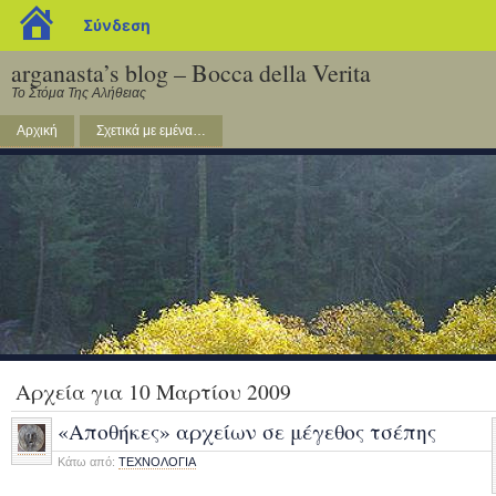
blogs.sch.gr
Σύνδεση
arganasta’s blog – Bocca della Verita
Το Στόμα Της Αλήθειας
Αρχική
Σχετικά με εμένα…
Αρχεία για 10 Μαρτίου 2009
«Αποθήκες» αρχείων σε μέγεθος τσέπης
Κάτω από:
ΤΕΧΝΟΛΟΓΙΑ