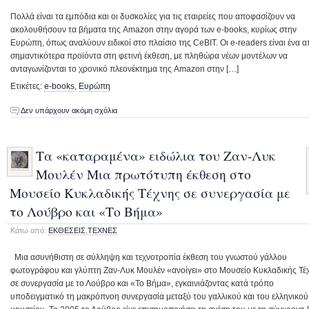
Πολλά είναι τα εμπόδια και οι δυσκολίες για τις εταιρείες που αποφασίζουν να
ακολουθήσουν τα βήματα της Amazon στην αγορά των e-books, κυρίως στην
Ευρώπη, όπως αναλύουν ειδικοί στο πλαίσιο της CeBIT. Οι e-readers είναι ένα α
σημαντικότερα προϊόντα στη φετινή έκθεση, με πληθώρα νέων μοντέλων να
ανταγωνίζονται το χρονικό πλεονέκτημα της Amazon στην […]
Ετικέτες:
e-books
,
Ευρώπη
Δεν υπάρχουν ακόμη σχόλια
Τα «καταραμένα» ειδώλια του Ζαν-Λυκ
Μουλέν Μια πρωτότυπη έκθεση στο
Μουσείο Κυκλαδικής Τέχνης σε συνεργασία με
το Λούβρο και «Το Βήμα»
Κάτω από:
ΕΚΘΕΣEΙΣ
,
ΤΕΧΝΕΣ
Μια ασυνήθιστη σε σύλληψη και τεχνοτροπία έκθεση του γνωστού γάλλου
φωτογράφου και γλύπτη Ζαν-Λυκ Μουλέν «ανοίγει» στο Μουσείο Κυκλαδικής Τέ
σε συνεργασία με το Λούβρο και «Το Βήμα», εγκαινιάζοντας κατά τρόπο
υποδειγματικό τη μακρόπνοη συνεργασία μεταξύ του γαλλικού και του ελληνικού