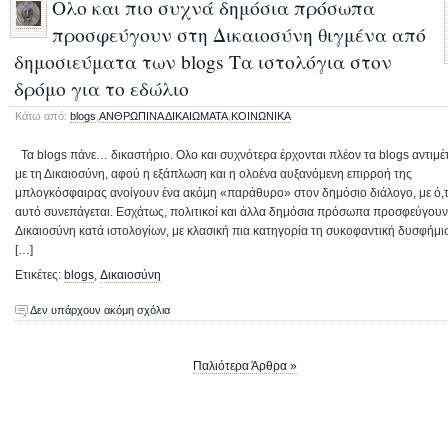
Ολο και πιο συχνά δημόσια πρόσωπα
προσφεύγουν στη Δικαιοσύνη θιγμένα από
δημοσιεύματα των blogs Τα ιστολόγια στον
δρόμο για το εδώλιο
Κάτω από:
blogs
,
ΑΝΘΡΩΠΙΝΑ ΔΙΚΑΙΩΜΑΤΑ
,
ΚΟΙΝΩΝΙΚΑ
Τα blogs πάνε… δικαστήριο. Ολο και συχνότερα έρχονται πλέον τα blogs αντιμ
με τη Δικαιοσύνη, αφού η εξάπλωση και η ολοένα αυξανόμενη επιρροή της
μπλογκόσφαιρας ανοίγουν ένα ακόμη «παράθυρο» στον δημόσιο διάλογο, με ό,τ
αυτό συνεπάγεται. Εσχάτως, πολιτικοί και άλλα δημόσια πρόσωπα προσφεύγουν
Δικαιοσύνη κατά ιστολογίων, με κλασική πια κατηγορία τη συκοφαντική δυσφήμι
[…]
Ετικέτες:
blogs
,
Δικαιοσύνη
Δεν υπάρχουν ακόμη σχόλια
Παλιότερα Άρθρα »