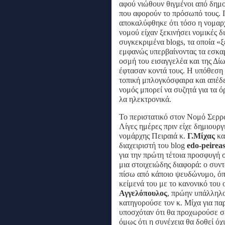
αφού νιώθουν θιγμένοι από δημ
που αφορούν το πρόσωπό τους. Π
αποκαλύφθηκε ότι τόσο η νομαρχ
νομού είχαν ξεκινήσει νομικές δ
συγκεκριμένα blogs, τα οποία «ξ
εμφανώς υπερβαίνοντας τα εσκαμ
οσμή του εισαγγελέα και της Δ
έφτασαν κοντά τους. Η υπόθεση
τοπική μπλογκόσφαιρα και απέδει
νομός μπορεί να συζητά για τα 
λα ηλεκτρονικά.
Το περιστατικό στον Νομό Σερρώ
Λίγες ημέρες πριν είχε δημιουργ
νομάρχης Πειραιά κ.
Γ.Μίχας
κα
διαχειριστή του blog
edo-peirea
για την πρώτη τέτοια προσφυγή 
μια στοιχειώδης διαφορά: ο συντ
πίσω από κάποιο ψευδώνυμο, όπ
κείμενά του με το κανονικό του
Αγγελόπουλος
, πρώην υπάλληλο
κατηγορούσε τον κ. Μίχα για παρ
υποσχόταν ότι θα προχωρούσε σ
όμως ότι η συνέχεια θα δοθεί όχ