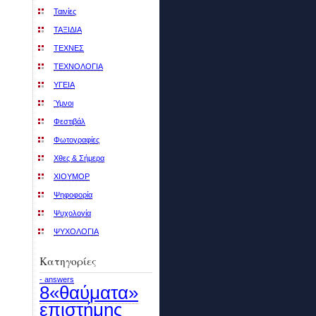
Ταινίες
ΤΑΞΙΔΙΑ
ΤΕΧΝΕΣ
ΤΕΧΝΟΛΟΓΙΑ
ΥΓΕΙΑ
Ύμνοι
Φεστιβάλ
Φωτογραφίες
Χθες & Σήμερα
ΧΙΟΥΜΟΡ
Ψηφοφορία
Ψυχολογία
ΨΥΧΟΛΟΓΙΑ
Κατηγορίες
- answers
8«θαύματα»
επιστήμης