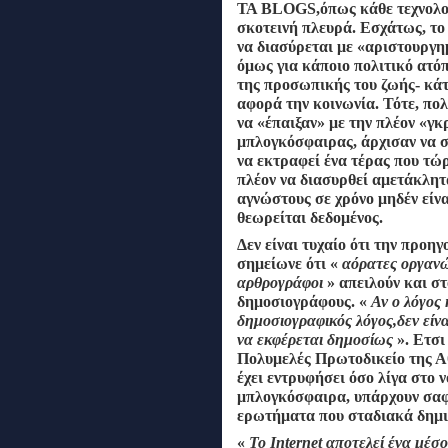
ΤΑ ΒLΟGS,όπως κάθε τεχνολογι
σκοτεινή πλευρά. Εσχάτως, τ
να διασύρεται με «αριστουργη
όμως για κάποιο πολιτικό ατόπ
της προσωπικής του ζωής- κά
αφορά την κοινωνία. Τότε, πολ
να «έπαιξαν» με την πλέον «γκ
μπλογκόσφαιρας,
άρχισαν να 
να εκτραφεί ένα τέρας που τώ
πλέον να διασυρθεί αμετάκλητ
αγνώστους σε χρόνο
μηδέν είν
θεωρείται
δεδομένος.
Δεν είναι τυχαίο ότι την προ
σημείωνε ότι «
αόρατες οργανώ
αρθρογράφοι
» απειλούν και σ
δημοσιογράφους. «
Αν ο λόγος
δημοσιογραφικός
λόγος,δεν εί
να εκφέρεται δημοσίως
». Ετσι
Πολυμελές Πρωτοδικείο της Α
έχει εντρυφήσει όσο λίγα στο 
μπλογκόσφαιρα,
υπάρχουν σαφ
ερωτήματα που σταδιακά δημι
«
Το Ιnternet αποτελεί ένα μέσ