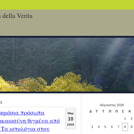
 della Verita
α
Αύγουστος 2026
 δημόσια πρόσωπα
Δ
Τ
Τ
Π
Π
Σ
Κ
Μαρ
ικαιοσύνη θιγμένα από
10
1
2
2009
 Τα ιστολόγια στον
3
4
5
6
7
8
9