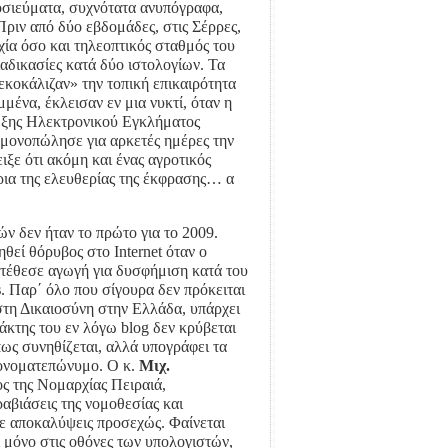
οσιεύματα, συχνότατα ανυπόγραφα,
ριν από δύο εβδομάδες, στις Σέρρες,
ία όσο και τηλεοπτικός σταθμός του
ιαδικασίες κατά δύο ιστολογίων. Τα
εκοκάλιζαν» την τοπική επικαιρότητα
μένα, έκλεισαν εν μια νυκτί, όταν η
ίωξης Ηλεκτρονικού Εγκλήματος
 μονοπώλησε για αρκετές ημέρες την
ξε ότι ακόμη και ένας αγροτικός
όρια της ελευθερίας της έκφρασης… α
ν δεν ήταν το πρώτο για το 2009.
ηθεί θόρυβος στο Ιnternet όταν ο
τέθεσε αγωγή για δυσφήμιση κατά του
s
. Παρ΄ όλο που σίγουρα δεν πρόκειται
στη Δικαιοσύνη στην Ελλάδα, υπάρχει
άκτης του εν λόγω blog δεν κρύβεται
ως συνηθίζεται, αλλά υπογράφει τα
 ονοματεπώνυμο. Ο κ.
Μιχ.
ς της Νομαρχίας Πειραιά,
αβιάσεις της νομοθεσίας και
ε αποκαλύψεις προσεχώς. Φαίνεται
ι μόνο στις οθόνες των υπολογιστών,