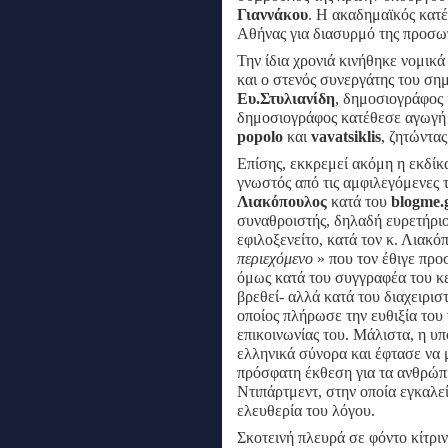
Γιαννάκου
. Η ακαδημαϊκός κατ
Αθήνας για διασυρμό της προσωπ
Την ίδια χρονιά κινήθηκε νομικ
και ο στενός συνεργάτης του σ
Ευ.Στυλιανίδη
, δημοσιογράφος
δημοσιογράφος κατέθεσε αγωγή 
popolo
και
vavatsiklis
, ζητώντα
Επίσης, εκκρεμεί ακόμη η εκδίκ
γνωστός από τις αμφιλεγόμενες 
Λιακόπουλος
κατά του
blogme.
συναθροιστής, δηλαδή ευρετήριο
εφιλοξενείτο, κατά τον κ. Λιακό
περιεχόμενο
» που τον έθιγε προσ
όμως κατά του συγγραφέα του κε
βρεθεί- αλλά κατά του διαχειρι
οποίος πλήρωσε την ευθιξία του 
επικοινωνίας του. Μάλιστα, η 
ελληνικά σύνορα και έφτασε να 
πρόσφατη έκθεση για τα ανθρώπι
Ντιπάρτμεντ, στην οποία εγκαλεί
ελευθερία του λόγου.
Σκοτεινή πλευρά σε φόντο κίτρι