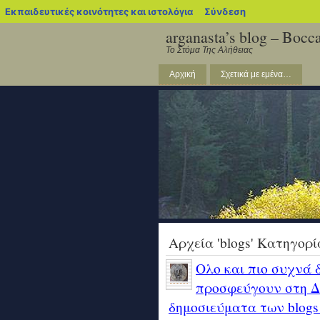
blogs.sch.gr
Εκπαιδευτικές κοινότητες και ιστολόγια
Σύνδεση
arganasta’s blog – Bocca
Το Στόμα Της Αλήθειας
Αρχική
Σχετικά με εμένα…
Αρχεία 'blogs' Κατηγορί
Ολο και πιο συχνά
προσφεύγουν στη Δ
δημοσιεύματα των blogs