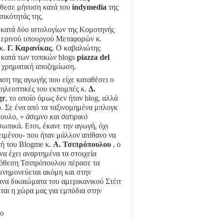
έθεσε μήνυση κατά του
indymedia
της
ικότητάς της.
ά κατά δύο ιστολογίων της Κομοτηνής
ημερινού υπουργού Μεταφορών κ.
 κ.
Γ. Καρανίκας
. Ο καβαλιώτης
κατά των τοπικών blogs
piazza del
ς χρηματική αποζημίωση.
αση της αγωγής που είχε καταθέσει ο
τηλεοπτικές του εκπομπές κ.
Δ.
gr
, το οποίο όμως δεν ήταν blog, αλλά
. Σε ένα από τα ταξινομημένα μπλογκ
πουλο, «
άσεμνο και σατιρικό
ωπικά. Ετσι, έκανε την αγωγή, όχι
ιμένου- που ήταν μάλλον απίθανο να
στή του Βlogme κ.
Α. Τσιπρόπουλου
, ο
να έχει αναρτημένα τα στοιχεία
υπόθεση Τσιπρόπουλου πέρασε τα
μνημονεύεται ακόμη και στην
να δικαιώματα του αμερικανικού Στέιτ
ται η χώρα μας για εμπόδια στην
νο