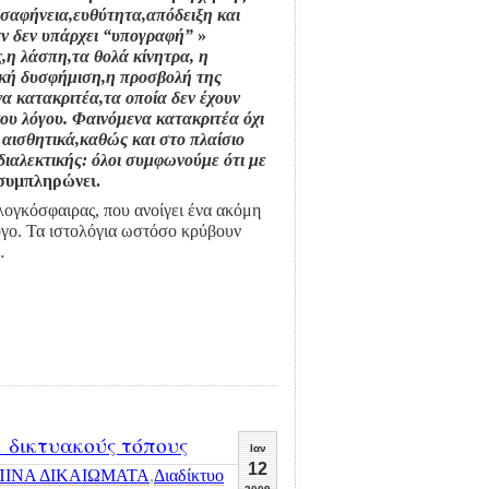
σαφήνεια,ευθύτητα,απόδειξη και
αν δεν υπάρχει “υπογραφή”
»
ς,η λάσπη,τα θολά κίνητρα,
η
ική δυσφήμιση,η
προσβολή της
α κατακριτέα,τα οποία δεν έχουν
του λόγου. Φαινόμενα κατακριτέα
όχι
ι αισθητικά,καθώς
και στο πλαίσιο
διαλεκτικής: όλοι συμφωνούμε ότι με
συμπληρώνει.
ογκόσφαιρας, που ανοίγει ένα ακόμη
γο. Τα ιστολόγια ωστόσο κρύβουν
…
1 δικτυακούς τόπους
Ιαν
12
ΙΝΑ ΔΙΚΑΙΩΜΑΤΑ
,
Διαδίκτυο