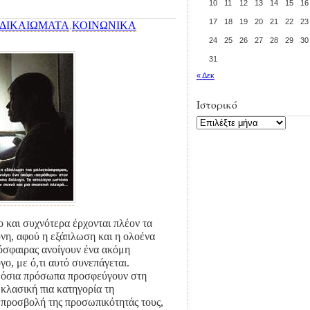
10
11
12
13
14
15
16
17
18
19
20
21
22
23
ΔΙΚΑΙΩΜΑΤΑ
,
ΚΟΙΝΩΝΙΚΑ
24
25
26
27
28
29
30
31
« Δεκ
Ιστορικό
Ιστορικό
 και συχνότερα έρχονται πλέον τα
ύνη, αφού η εξάπλωση και η ολοένα
όσφαιρας ανοίγουν ένα ακόμη
ο, με ό,τι αυτό συνεπάγεται.
ημόσια πρόσωπα προσφεύγουν στη
 κλασική πια κατηγορία τη
 προσβολή της προσωπικότητάς τους,