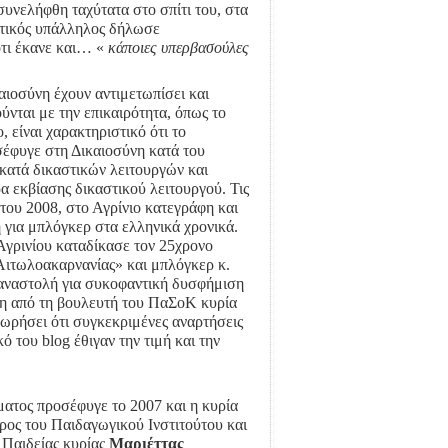
συνελήφθη ταχύτατα στο σπίτι του, στα
τικός υπάλληλος δήλωσε
ότι έκανε και… «
κάποιες υπερβασούλες
αιοσύνη έχουν αντιμετωπίσει και
ύνται με την επικαιρότητα, όπως το
 είναι χαρακτηριστικό ότι το
σέφυγε στη Δικαιοσύνη κατά του
η κατά δικαστικών λειτουργών και
α εκβίασης δικαστικού λειτουργού. Τις
 του 2008, στο Αγρίνιο κατεγράφη και
για μπλόγκερ στα ελληνικά χρονικά.
Αγρινίου καταδίκασε τον 25χρονο
Αιτωλοακαρνανίας» και μπλόγκερ κ.
αναστολή για συκοφαντική δυσφήμιση
θη από τη βουλευτή του ΠαΣοΚ κυρία
εωρήσει ότι συγκεκριμένες αναρτήσεις
 του blog έθιγαν την τιμή και την
ατος προσέφυγε το 2007 και η κυρία
δρος του Παιδαγωγικού Ινστιτούτου και
Παιδείας κυρίας
Μαριέττας