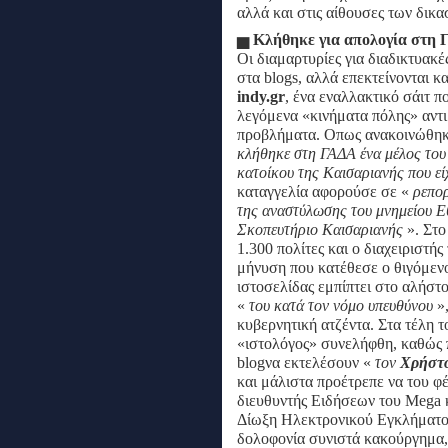
αλλά και στις αίθουσες των δικα
▅
Κλήθηκε για απολογία στη
Οι διαμαρτυρίες για διαδικτυακέ
στα blogs, αλλά επεκτείνονται κ
indy.gr
, ένα εναλλακτικό σάιτ π
λεγόμενα «κινήματα πόλης» αντ
προβλήματα. Οπως ανακοινώθη
κλήθηκε
στη ΓΑΔΑ ένα μέλος του 
κατοίκου της Καισαριανής που εί
καταγγελία αφορούσε σε «
ρεπο
της αναστύλωσης του μνημείου
Ε
Σκοπευτήριο Καισαριανής
». Στο
1.300 πολίτες και ο διαχειριστής
μήνυση που κατέθεσε ο θιγόμεν
ιστοσελίδας εμπίπτει στο αλήστο
«
του κατά τον νόμο υπευθύνου
»
κυβερνητική ατζέντα. Στα τέλη 
«ιστολόγος» συνελήφθη, καθώς 
blogνα εκτελέσουν «
τον
Χρήστ
και μάλιστα προέτρεπε να του φ
διευθυντής Ειδήσεων του Μega 
Δίωξη Ηλεκτρονικού Εγκλήματος 
δολοφονία συνιστά κακούργημα, 