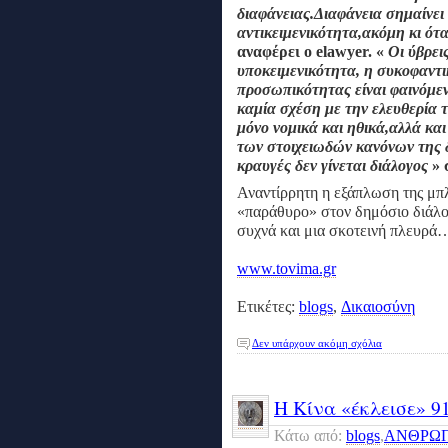
διαφάνειας.Διαφάνεια σημαίνει
αντικειμενικότητα,ακόμη
κι ότ
αναφέρει ο elawyer. «
Οι ύβρει
υποκειμενικότητα, η συκοφαντ
προσωπικότητας είναι φαινόμεν
καμία σχέση
με την ελευθερία 
μόνο νομικά και ηθικά,αλλά κα
των στοιχειωδών κανόνων
της 
κραυγές δεν γίνεται διάλογος
» 
Αναντίρρητη η εξάπλωση της μπλ
«παράθυρο» στον δημόσιο διάλο
συχνά και μια σκοτεινή πλευρά
www.tovima.gr
Ετικέτες:
blogs
,
Δικαιοσύνη
Δεν υπάρχουν ακόμη σχόλια
Η Κίνα «έκλεισε» 9
Κάτω από:
blogs
,
ΑΝΘΡΩΠ