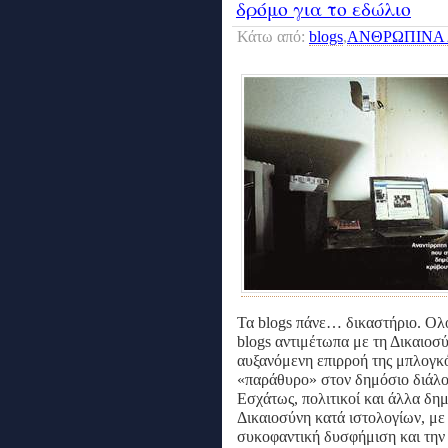
δρόμο για το εδώλιο
Κάτω από:
blogs
,
ΑΝΘΡΩΠΙΝΑ 
Τα blogs πάνε… δικαστήριο. Ολο
blogs αντιμέτωπα με τη Δικαιοσ
αυξανόμενη επιρροή της μπλογκ
«παράθυρο» στον δημόσιο διάλογ
Εσχάτως, πολιτικοί και άλλα δ
Δικαιοσύνη κατά ιστολογίων, με
συκοφαντική δυσφήμιση και την