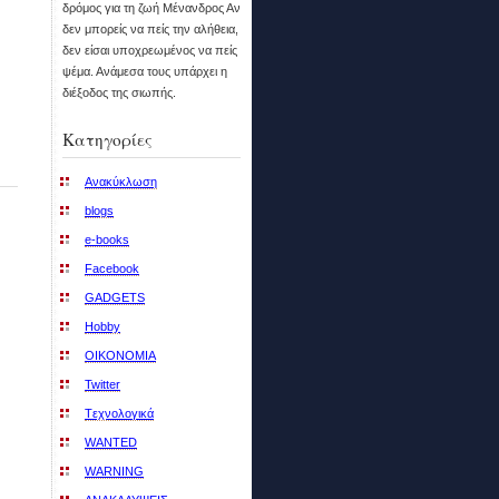
δρόμος για τη ζωή Μένανδρος Αν
δεν μπορείς να πείς την αλήθεια,
δεν είσαι υποχρεωμένος να πείς
ψέμα. Ανάμεσα τους υπάρχει η
διέξοδος της σιωπής.
Kατηγορίες
Aνακύκλωση
blogs
e-books
Facebook
GADGETS
Hobby
OIKONOMIA
Twitter
Tεχνολογικά
WANTED
WARNING