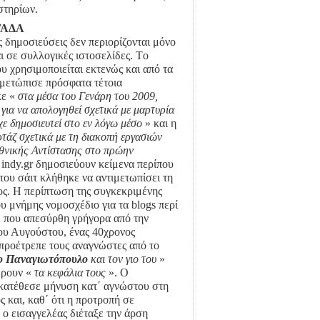
στηρίων.
 ΓΑΔΑ
ς δημοσιεύσεις δεν περιορίζονται μόνο
αι σε συλλογικές ιστοσελίδες. Τo
ου χρησιμοποιείται εκτενώς και από τα
ιμετώπισε πρόσφατα τέτοια
κε «
στα μέσα
του Γενάρη του 2009,
για να απολογηθεί σχετικά με μαρτυρία
χε
δημοσιευτεί στο εν λόγω μέσο
» και η
ρτάζ
σχετικά με τη διακοπή εργασιών
θνικής Αντίστασης στο πρώην
 indy.gr δημοσιεύουν κείμενα περίπου
 του σάιτ κλήθηκε να αντιμετωπίσει τη
ος. Η περίπτωση της συγκεκριμένης
υ μνήμης νομοσχέδιο για τα blogs περί
, που απεσύρθη γρήγορα από την
του Αυγούστου, ένας 40χρονος
προέτρεπε τους αναγνώστες από το
ο Παναγιωτόπουλο
και τον γιο του
»
έρουν «
τα κεφάλια τους
». Ο
κατέθεσε μήνυση κατ΄ αγνώστου στη
και, καθ΄ ότι η προτροπή σε
ο εισαγγελέας διέταξε την άρση