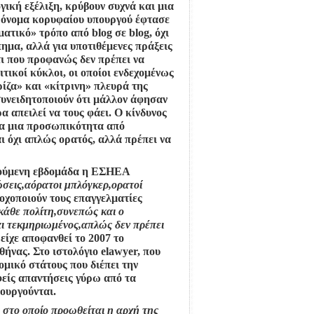
κή εξέλιξη, κρύβουν συχνά και μια
ο όνομα κορυφαίου υπουργού έφτασε
ματικό»
τρόπο από blog σε blog, όχι
ημα, αλλά για υποτιθέμενες πράξεις
τι που προφανώς
δεν πρέπει να
ιτικοί
κύκλοι, οι οποίοι ενδεχομένως
ρίζα» και «κίτρινη» πλευρά της
συνειδητοποιούν ότι μάλλον
άφησαν
ρα απειλεί
να τους φάει. Ο κίνδυνος
α
μια προσωπικότητα από
αι όχι απλώς ορατός, αλλά πρέπει να
ηγούμενη εβδομάδα η ΕΣΗΕΑ
σεις,αόρατοι
μπλόγκερ,ορατοί
τοχοποιούν τους επαγγελματίες
 κάθε πολίτη,συνεπώς και ο
ναι τεκμηριωμένος,απλώς δεν πρέπει
 είχε αποφανθεί
το 2007 το
θήνας.
Στο ιστολόγιο elawyer, που
νομικό στάτους που διέπει την
είς απαντήσεις γύρω από τα
ουργούνται.
ο στο οποίο προωθείται
η αρχή της