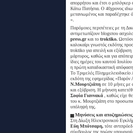
απορρήτου και έτσι ο μπλόγκερ 
Κάτω Πατήσια. Ο 40χρονος ιδιω
μετανιωμένος και παραδέχτηκε 
».
Παρόμοιες περιπέτειες με τη Δικ
αντιμετωπίζουν blogsπου ασχολο
press.gr
και το
troktiko.
Ωστόσο,
καλοκαίρι γνωστός εκδότης προ
troktiko για απειλή και εξύβρισ
μάρτυρος, καθώς και για απόπειρ
ίδιες ημέρες του καυτού Ιουλίου
η πρώτη καταδικαστική απόφαση 
Το Τριμελές Πλημμελειοδικείο 
εκδότη της εφημερίδας «Παρόν 
Ν.Μουρτζιάπη
σε 10 μήνες με 
και εξύβριση. Η μήνυση κατετέ
Σοφία Γιαννακά
, καθώς είχε θ
του κ. Μουρτζιάπη στο προσωπικό
υπόληψή της.
▅
Μηνύσεις και αποζημιώσεις
Στη Δίωξη Ηλεκτρονικού Εγκλήμ
Εύη Μπότσαρη,
τότε αντιπρόε
σύμβουλος της πρώην υπουργού 