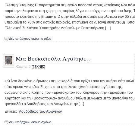
Ελλειψη βιταμίνης D παρατηρείται σε μεγάλο ποσοστό στους κατοίκους των πόλ
παρά την ηλιοφάνεια στη χώρα μας, κυρίως λόγω του σύγχρονου τρόπου ζωής. 
ποσοστό έλλειψης της βιταμίνης D στην Ελλάδα σε άτομα μεγαλύτερα των 65 ετ
υπερβαίνει το 70% στις αστικές περιοχές, επισήμανε σε χθεσινή συνέντευξη Τύπο
Ελληνικού Συλλόγου Υποστήριξης Ασθενών με Οστεοπόρωση […]
Δεν υπάρχουν ακόμη σχόλια
Μια Βοσκοπούλα Αγάπησε…
Κάτω από:
ΤΕΧΝΕΣ
«Κι ίντα δεν κάνει ο έρωτας / σε μια καρδιά που ορίζει / σαν την νικήσει ούτε καλό 
ούτε πρεπό γνωρίζει» Στίχους από τρία λογοτεχνικά αριστουργήματα της
αναγεννησιακής Κρήτης, τον «Ερωτόκριτο» του Κορνάρου, την «Ερωφίλη» του
Χορτάτση και τη «Βοσκοπούλα» ανωνύμου ενώνει μελωδικά με το μαντολίνο του
τραγουδάει ο Λουδοβίκος των Ανωγείων στην […]
Ετικέτες:
Λουδοβίκος των Ανωγείων
Δεν υπάρχουν ακόμη σχόλια