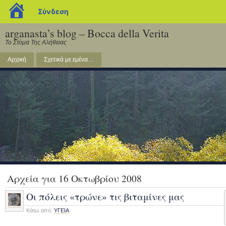
blogs.sch.gr
Σύνδεση
arganasta’s blog – Bocca della Verita
Το Στόμα Της Αλήθειας
Αρχική
Σχετικά με εμένα…
Αρχεία για 16 Οκτωβρίου 2008
Οι πόλεις «τρώνε» τις βιταμίνες μας
Κάτω από:
ΥΓΕΙΑ