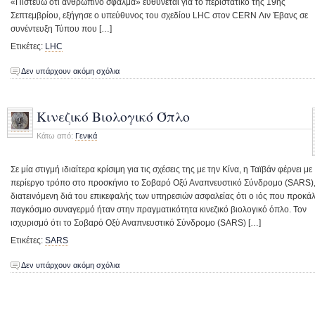
«Πιστεύω ότι ανθρώπινο σφάλμα» ευθύνεται για το περιστατικό της 19ης
Σεπτεμβρίου, εξήγησε ο υπεύθυνος του σχεδίου LHC στον CERN Λιν Έβανς σε
συνέντευξη Τύπου που […]
Ετικέτες:
LHC
Δεν υπάρχουν ακόμη σχόλια
Κινεζικό Βιολογικό Όπλο
Κάτω από:
Γενικά
Σε μία στιγμή ιδιαίτερα κρίσιμη για τις σχέσεις της με την Κίνα, η Ταϊβάν φέρνει με
περίεργο τρόπο στο προσκήνιο το Σοβαρό Οξύ Αναπνευστικό Σύνδρομο (SARS)
διατεινόμενη διά του επικεφαλής των υπηρεσιών ασφαλείας ότι ο ιός που προκά
παγκόσμιο συναγερμό ήταν στην πραγματικότητα κινεζικό βιολογικό όπλο. Τον
ισχυρισμό ότι το Σοβαρό Οξύ Αναπνευστικό Σύνδρομο (SARS) […]
Ετικέτες:
SARS
Δεν υπάρχουν ακόμη σχόλια