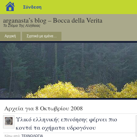
blogs.sch.gr
Σύνδεση
arganasta’s blog – Bocca della Verita
Το Στόμα Της Αλήθειας
Αρχική
Σχετικά με εμένα…
Αρχεία για 8 Οκτωβρίου 2008
Υλικό ελληνικής επινόησης φέρνει πιο
κοντά τα οχήματα υδρογόνου
Κάτω από:
ΤΕΧΝΟΛΟΓΙΑ