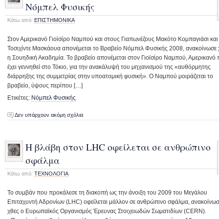
Νόμπελ Φυσικής
Κάτω από:
ΕΠΙΣΤΗΜΟΝΙΚΑ
Στον Αμερικανό Γιοϊσίρο Ναμπού και στους Γιαπωνέζους Μακότο Κομπαγιάσι και
Τοσιχίντε Μασκάουα απονέμεται το Βραβείο Νόμπελ Φυσικής 2008, ανακοίνωσε 
η Σουηδική Ακαδημία. Το βραβείο απονέμεται στον Γιοϊσίρο Ναμπού, Αμερικανό
έχει γεννηθεί στο Τόκιο, για την ανακάλυψή του μηχανισμού της «αυθόρμητης
διάρρηξης της συμμετρίας στην υποατομική φυσική». Ο Ναμπού μοιράζεται το
βραβείο, ύψους περίπου […]
Ετικέτες:
Νόμπελ Φυσικής
Δεν υπάρχουν ακόμη σχόλια
Η βλάβη στον LHC οφείλεται σε ανθρώπινο
σφάλμα
Κάτω από:
ΤΕΧΝΟΛΟΓΙΑ
Το συμβάν που προκάλεσε τη διακοπή ως την άνοιξη του 2009 του Μεγάλου
Επιταχυντή Αδρονίων (LHC) οφείλεται μάλλον σε ανθρώπινο σφάλμα, ανακοίνω
χθες ο Ευρωπαϊκός Οργανισμός Έρευνας Στοιχειωδών Σωματιδίων (CERN).