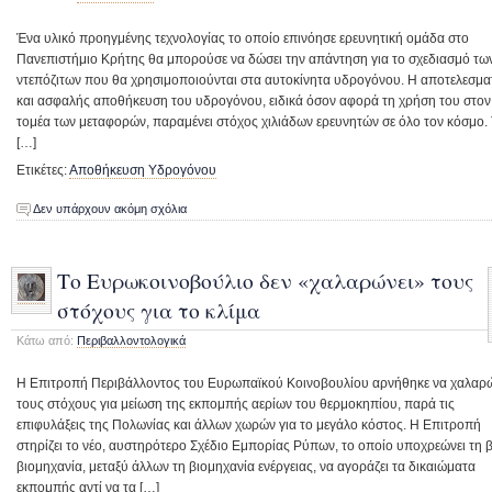
Ένα υλικό προηγμένης τεχνολογίας το οποίο επινόησε ερευνητική ομάδα στο
Πανεπιστήμιο Κρήτης θα μπορούσε να δώσει την απάντηση για το σχεδιασμό τω
ντεπόζιτων που θα χρησιμοποιούνται στα αυτοκίνητα υδρογόνου. Η αποτελεσμα
και ασφαλής αποθήκευση του υδρογόνου, ειδικά όσον αφορά τη χρήση του στον
τομέα των μεταφορών, παραμένει στόχος χιλιάδων ερευνητών σε όλο τον κόσμο.
[…]
Ετικέτες:
Αποθήκευση Υδρογόνου
Δεν υπάρχουν ακόμη σχόλια
Το Ευρωκοινοβούλιο δεν «χαλαρώνει» τους
στόχους για το κλίμα
Κάτω από:
Περιβαλλοντολογικά
Η Επιτροπή Περιβάλλοντος του Ευρωπαϊκού Κοινοβουλίου αρνήθηκε να χαλαρ
τους στόχους για μείωση της εκπομπής αερίων του θερμοκηπίου, παρά τις
επιφυλάξεις της Πολωνίας και άλλων χωρών για το μεγάλο κόστος. Η Επιτροπή
στηρίζει το νέο, αυστηρότερο Σχέδιο Εμπορίας Ρύπων, το οποίο υποχρεώνει τη 
βιομηχανία, μεταξύ άλλων τη βιομηχανία ενέργειας, να αγοράζει τα δικαιώματα
εκπομπής αντί να τα […]