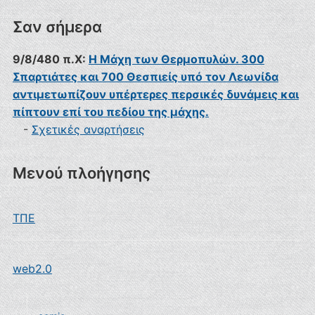
Σαν σήμερα
9/8/480 π.Χ:
Η Μάχη των Θερμοπυλών. 300
Σπαρτιάτες και 700 Θεσπιείς υπό τον Λεωνίδα
αντιμετωπίζουν υπέρτερες περσικές δυνάμεις και
πίπτουν επί του πεδίου της μάχης.
-
Σχετικές αναρτήσεις
Μενού πλοήγησης
ΤΠΕ
web2.0