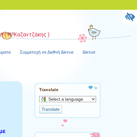
! ( Ν. Καζαντζάκης )
μματα
Συμμετοχή σε Διεθνή Δίκτυα
Δίκτυα
Translate
Select
a
Translate
language
to
translate
με
this