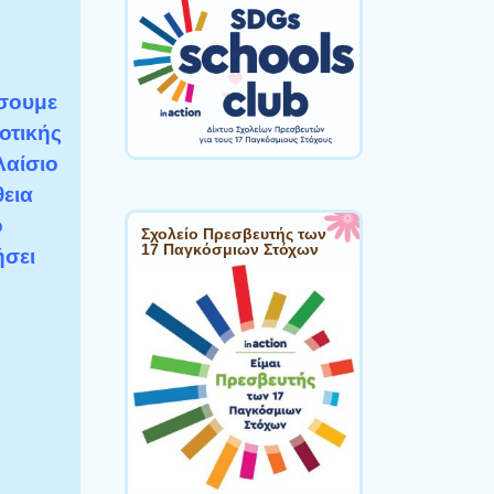
σουμε
οτικής
λαίσιο
θεια
ο
Σχολείο Πρεσβευτής των
17 Παγκόσμιων Στόχων
ήσει