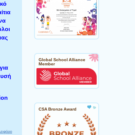
ικό
ίτια
 να
όλοι
μας
Global School Alliance
Member
για
ευσή
ion
CSA Bronze Award
ειφόρο