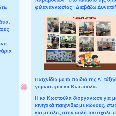
φιλαναγνωσίας “Διαβάζω Δυνατά”
τι»
ς
τια,
τούς
ένο
νάρια
Παιχνίδια με τα παιδιά της Α΄ τάξης
γυμνάστρια κα Κωστούλα.
Η κα Κωστούλα διοργάνωσε για μ
κινητικά παιχνίδια με κώνους, στ
και μπάλες στην αυλή του σχολείο