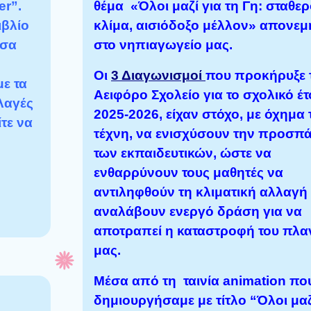
er”.
θέμα «Όλοι μαζί για τη Γη: σταθε
ιβλίο
κλίμα, αισιόδοξο μέλλον» απονεμ
έσα
στο νηπιαγωγείο μας.
Οι
3 Διαγωνισμοί
που προκήρυξε 
ε τα
Αειφόρο Σχολείο για το σχολικό έτ
λαγές
2025-2026, είχαν στόχο, με όχημα 
τε να
τέχνη, να ενισχύσουν την προσπά
των εκπαιδευτικών, ώστε να
ενθαρρύνουν τους μαθητές να
αντιληφθούν τη κλιματική αλλαγή 
αναλάβουν ενεργό δράση για να
αποτραπεί η καταστροφή του πλα
μας.
Μέσα από τη ταινία animation πο
δημιουργήσαμε με τίτλο “Όλοι μαζ