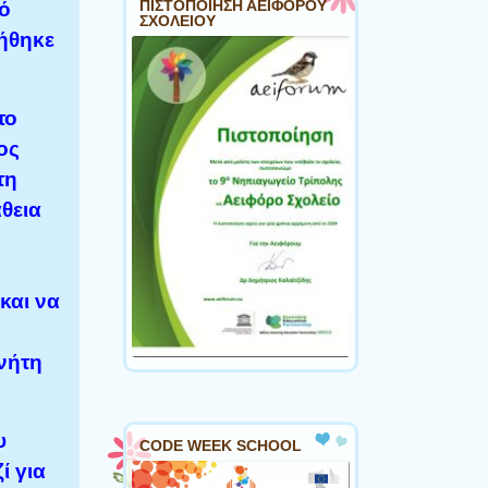
page
ΠΙΣΤΟΠΟΙΗΣΗ ΑΕΙΦΟΡΟΥ
ρό
ΣΧΟΛΕΙΟΥ
ήθηκε
το
ος
τη
θεια
και να
νήτη
υ
CODE WEEK SCHOOL
ί για