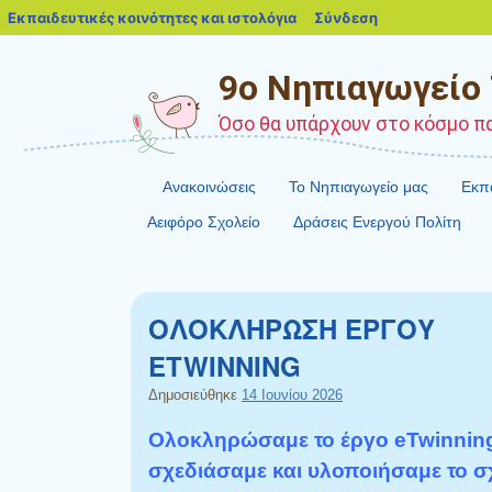
blogs.sch.gr
Εκπαιδευτικές κοινότητες και ιστολόγια
Σύνδεση
9ο Νηπιαγωγείο
Όσο θα υπάρχουν στο κόσμο παι
Ανακοινώσεις
Το Νηπιαγωγείο μας
Εκπα
Αειφόρο Σχολείο
Δράσεις Ενεργού Πολίτη
ΟΛΟΚΛΗΡΩΣΗ ΕΡΓΟΥ
ETWINNING
Δημοσιεύθηκε
14 Ιουνίου 2026
Ολοκληρώσαμε το έργο eTwinnin
σχεδιάσαμε και υλοποιήσαμε το σ