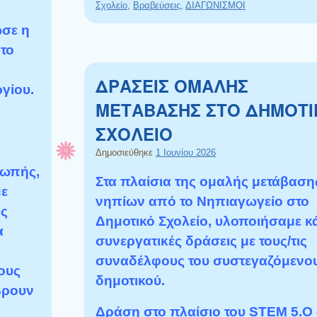
Σχολείο
,
Βραβεύσεις
,
ΔΙΑΓΩΝΙΣΜΟΙ
σε η
 το
ΔΡΑΣΕΙΣ ΟΜΑΛΗΣ
γίου.
ΜΕΤΑΒΑΣΗΣ ΣΤΟ ΔΗΜΟΤΙ
ΣΧΟΛΕΙΟ
Δημοσιεύθηκε
1 Ιουνίου 2026
ιωπής,
Στα πλαίσια της ομαλής μετάβαση
με
νηπίων από το Νηπιαγωγείο στο
υς
Δημοτικό Σχολείο, υλοποιήσαμε κ
α
συνεργατικές δράσεις με τους/τις
συναδέλφους του συστεγαζόμενο
ους
δημοτικού.
βρουν
Δράση στο πλαίσιο του STEM 5.O