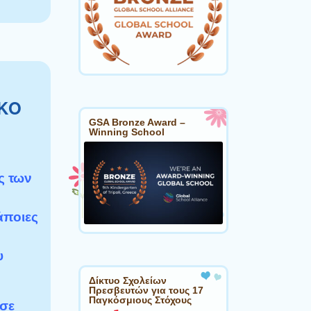
ΚΟ
GSA Bronze Award –
Winning School
ς των
άποιες
υ
Δίκτυο Σχολείων
Πρεσβευτών για τους 17
Παγκόσμιους Στόχους
 σε