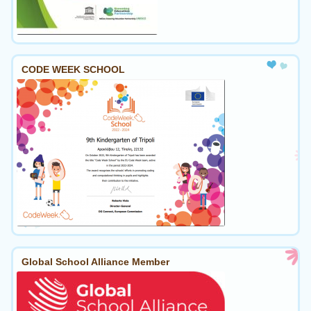
CODE WEEK SCHOOL
Global School Alliance Member