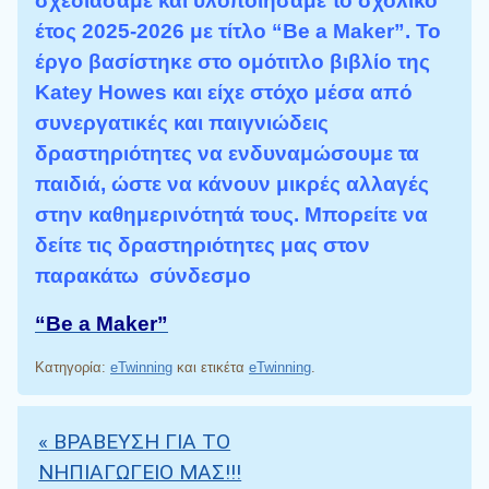
σχεδιάσαμε και υλοποιήσαμε το σχολικό
έτος 2025-2026 με τίτλο “Be a Maker”. Το
έργο βασίστηκε στο ομότιτλο βιβλίο της
Κ
atey Howes και είχε στόχο μέσα από
συνεργατικές και παιγνιώδεις
δραστηριότητες να ενδυναμώσουμε τα
παιδιά, ώστε να κάνουν μικρές αλλαγές
στην καθημερινότητά τους. Μπορείτε να
δείτε τις δραστηριότητες μας στον
παρακάτω σύνδεσμο
“Be a Maker”
Κατηγορία:
eTwinning
και ετικέτα
eTwinning
.
«
ΒΡΑΒΕΥΣΗ ΓΙΑ ΤΟ
Πλοήγηση άρθρων
ΝΗΠΙΑΓΩΓΕΙΟ ΜΑΣ!!!