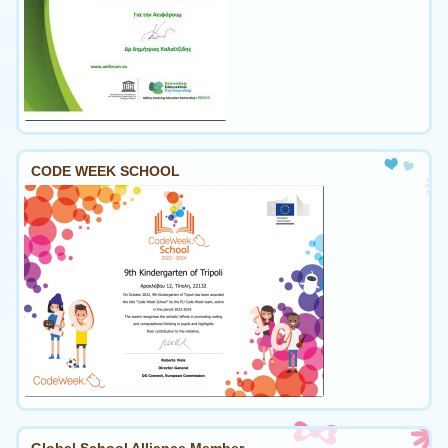
CODE WEEK SCHOOL
Global School Alliance Member