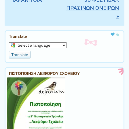
ΠΡΑΣΙΝΩΝ ΟΝΕΙΡΩΝ
»
Translate
Select
a
Translate
language
to
translate
ΠΙΣΤΟΠΟΙΗΣΗ ΑΕΙΦΟΡΟΥ ΣΧΟΛΕΙΟΥ
this
page