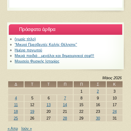
Πρόσφατα άρθρα
(χωρίς τίτλο)
“Μικροί Πρεσβευτές Καλής Θέλησης”
Ημέρα παγωτού
Μικρά παιδιά…μεγάλοι και δημιουργικοί σεφ!!!
Μουσείο Φυσικής Ιστορίας
Μάιος 2026
Δ
Τ
Τ
Π
Π
Σ
Κ
1
2
3
4
5
6
7
8
9
10
11
12
13
14
15
16
17
18
19
20
21
22
23
24
25
26
27
28
29
30
31
« Απρ
Ιούν »