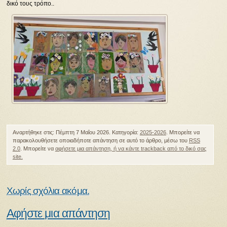
δικό τους τρόπο..
Αναρτήθηκε στις: Πέμπτη 7 Μαΐου 2026. Κατηγορία:
2025-2026
. Μπορείτε να
παρακολουθήσετε οποιαδήποτε απάντηση σε αυτό το άρθρο, μέσω του
RSS
2.0
. Μπορείτε να
αφήσετε μια απάντηση
, ή να κάντε
trackback
από το δικό σας
site.
Χωρίς σχόλια ακόμα.
Αφήστε μια απάντηση