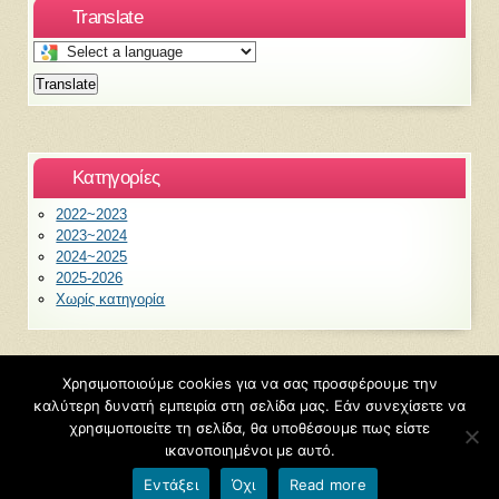
Translate
Select
a
Translate
language
to
translate
this
Kατηγορίες
page
2022~2023
2023~2024
2024~2025
2025-2026
Χωρίς κατηγορία
Χρησιμοποιούμε cookies για να σας προσφέρουμε την
καλύτερη δυνατή εμπειρία στη σελίδα μας. Εάν συνεχίσετε να
©2026
6ο Νηπιαγωγείο Ξάνθης
χρησιμοποιείτε τη σελίδα, θα υποθέσουμε πως είστε
Φιλοξενείται από
Blogs.sch.gr
ικανοποιημένοι με αυτό.
Εντάξει
Όχι
Read more