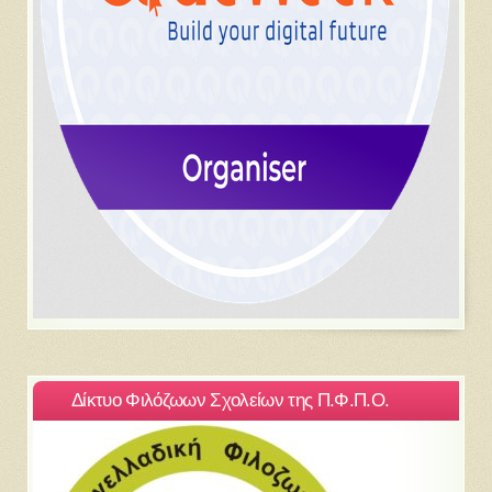
Δίκτυο Φιλόζωων Σχολείων της Π.Φ.Π.Ο.