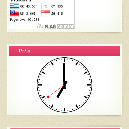
Ρολόι