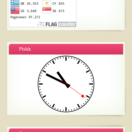
Ρολόι