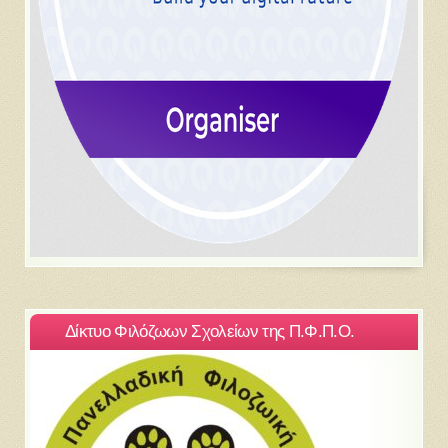
Δίκτυο Φιλόζωων Σχολείων της Π.Φ.Π.Ο.