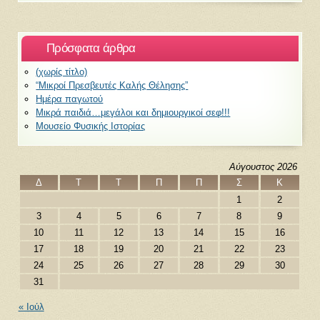
Πρόσφατα άρθρα
(χωρίς τίτλο)
“Μικροί Πρεσβευτές Καλής Θέλησης”
Ημέρα παγωτού
Μικρά παιδιά…μεγάλοι και δημιουργικοί σεφ!!!
Μουσείο Φυσικής Ιστορίας
Αύγουστος 2026
Δ
Τ
Τ
Π
Π
Σ
Κ
1
2
3
4
5
6
7
8
9
10
11
12
13
14
15
16
17
18
19
20
21
22
23
24
25
26
27
28
29
30
31
« Ιούλ