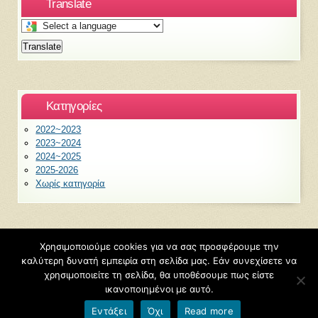
Translate
Select
a
Translate
language
to
translate
this
Kατηγορίες
page
2022~2023
2023~2024
2024~2025
2025-2026
Χωρίς κατηγορία
Χρησιμοποιούμε cookies για να σας προσφέρουμε την
©2026
6ο Νηπιαγωγείο Ξάνθης
καλύτερη δυνατή εμπειρία στη σελίδα μας. Εάν συνεχίσετε να
Φιλοξενείται από
Blogs.sch.gr
χρησιμοποιείτε τη σελίδα, θα υποθέσουμε πως είστε
ικανοποιημένοι με αυτό.
Εντάξει
Όχι
Read more
Όροι χρήσης blogs.sch.gr
|
Δήλωση προσβασιμότητας