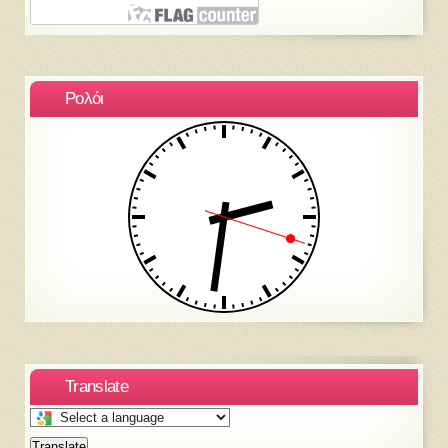
Ρολόι
Translate
Select
a
Translate