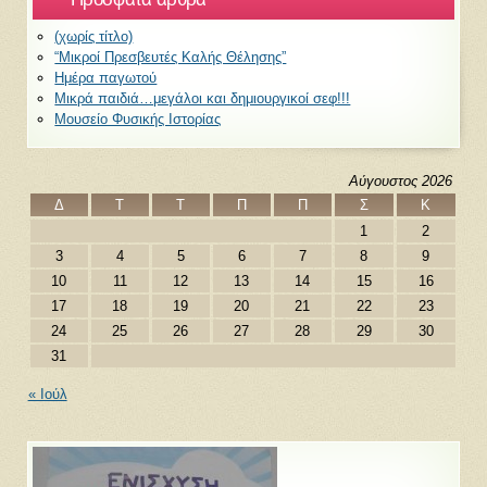
(χωρίς τίτλο)
“Μικροί Πρεσβευτές Καλής Θέλησης”
Ημέρα παγωτού
Μικρά παιδιά…μεγάλοι και δημιουργικοί σεφ!!!
Μουσείο Φυσικής Ιστορίας
Αύγουστος 2026
Δ
Τ
Τ
Π
Π
Σ
Κ
1
2
3
4
5
6
7
8
9
10
11
12
13
14
15
16
17
18
19
20
21
22
23
24
25
26
27
28
29
30
31
« Ιούλ