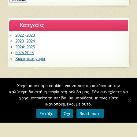
language
to
translate
this
Kατηγορίες
page
2022~2023
2023~2024
2024~2025
2025-2026
Χωρίς κατηγορία
Χρησιμοποιούμε cookies για να σας προσφέρουμε την
©2026
6ο Νηπιαγωγείο Ξάνθης
καλύτερη δυνατή εμπειρία στη σελίδα μας. Εάν συνεχίσετε να
Φιλοξενείται από
Blogs.sch.gr
χρησιμοποιείτε τη σελίδα, θα υποθέσουμε πως είστε
ικανοποιημένοι με αυτό.
Εντάξει
Όχι
Read more
Όροι χρήσης blogs.sch.gr
|
Δήλωση προσβασιμότητας