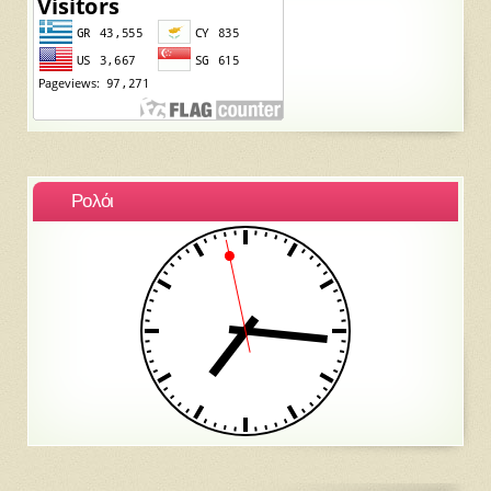
Ρολόι