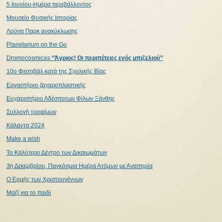
5 Ιουνίου-Ημέρα περιβάλλοντος
Μουσείο Φυσικής Ιστορίας
Λούνα Παρκ ανακύκλωσης
Planetarium on the Go
Dromocosmicas
‘’Άγριος! Οι περιπέτειες ενός μπιζελιού’’
10ο Φεστιβάλ κατά της Σχολικής Βίας
Εργαστήριο ζαχαροπλαστικής
Ευχαριστήριο Αδέσποτων Φίλων Ξάνθης
Συλλογή τροφίμων
Κάλαντα 2024
Make a wish
Το Καλύτερο Δέντρο των Δικαιωμάτων
3η Δεκεμβρίου, Παγκόσμια Ημέρα Ατόμων με Αναπηρία
Ο Ερμής των Χριστουγέννων
Μαζί για το παιδί