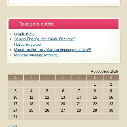
Πρόσφατα άρθρα
(χωρίς τίτλο)
“Μικροί Πρεσβευτές Καλής Θέλησης”
Ημέρα παγωτού
Μικρά παιδιά…μεγάλοι και δημιουργικοί σεφ!!!
Μουσείο Φυσικής Ιστορίας
Αύγουστος 2026
Δ
Τ
Τ
Π
Π
Σ
Κ
1
2
3
4
5
6
7
8
9
10
11
12
13
14
15
16
17
18
19
20
21
22
23
24
25
26
27
28
29
30
31
« Ιούλ