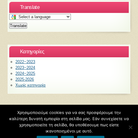
Translate
Select
a
Translate
language
to
translate
this
Kατηγορίες
page
2022~2023
2023~2024
2024~2025
2025-2026
Χωρίς κατηγορία
Χρησιμοποιούμε cookies για να σας προσφέρουμε την
©2026
6ο Νηπιαγωγείο Ξάνθης
καλύτερη δυνατή εμπειρία στη σελίδα μας. Εάν συνεχίσετε να
Φιλοξενείται από
Blogs.sch.gr
χρησιμοποιείτε τη σελίδα, θα υποθέσουμε πως είστε
ικανοποιημένοι με αυτό.