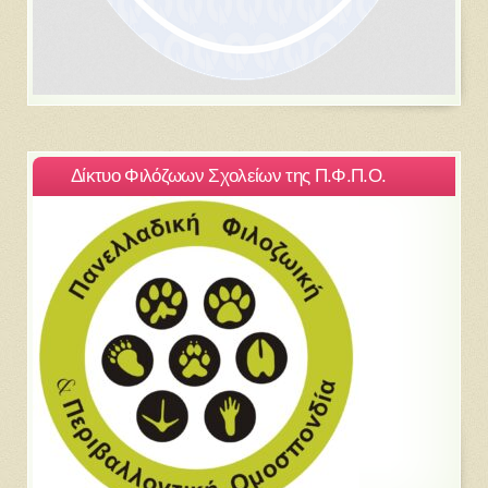
Δίκτυο Φιλόζωων Σχολείων της Π.Φ.Π.Ο.