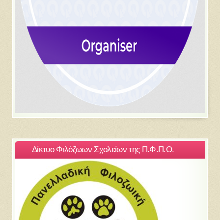
Δίκτυο Φιλόζωων Σχολείων της Π.Φ.Π.Ο.