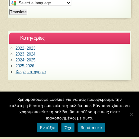
Select
a
Translate
language
to
translate
this
Kατηγορίες
page
2022~2023
2023~2024
2024~2025
2025-2026
Χωρίς κατηγορία
Χρησιμοποιούμε cookies για να σας προσφέρουμε την
©2026
6ο Νηπιαγωγείο Ξάνθης
καλύτερη δυνατή εμπειρία στη σελίδα μας. Εάν συνεχίσετε να
Φιλοξενείται από
Blogs.sch.gr
χρησιμοποιείτε τη σελίδα, θα υποθέσουμε πως είστε
ικανοποιημένοι με αυτό.
Εντάξει
Όχι
Read more
Όροι χρήσης blogs.sch.gr
|
Δήλωση προσβασιμότητας