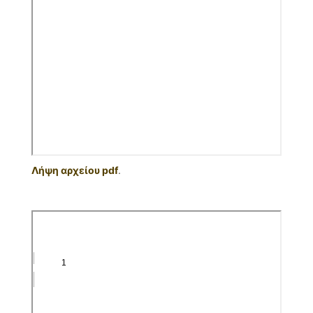
Λήψη αρχείου pdf
.