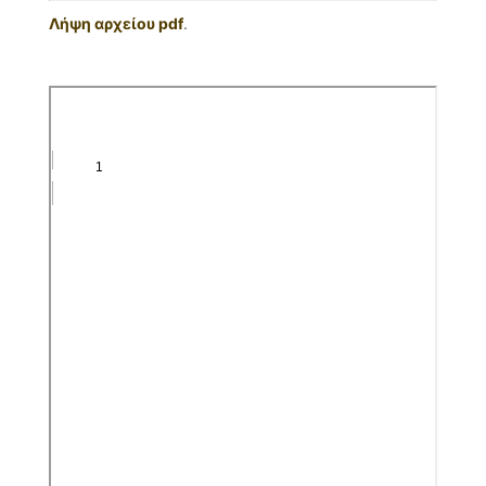
Λήψη αρχείου pdf
.