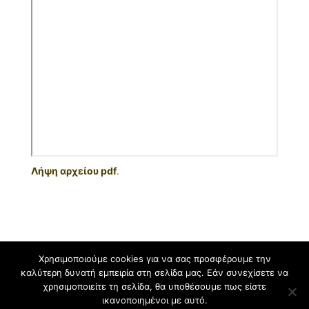
Λήψη αρχείου pdf
.
Χρησιμοποιούμε cookies για να σας προσφέρουμε την
καλύτερη δυνατή εμπειρία στη σελίδα μας. Εάν συνεχίσετε να
Φιλοξενείται στο https://blogs.sch.gr
. Θέμα εμφάνισης Flat-sch.
χρησιμοποιείτε τη σελίδα, θα υποθέσουμε πως είστε
Βασισμένο στο
Flat
ικανοποιημένοι με αυτό.