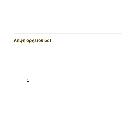
Λήψη αρχείου pdf
.