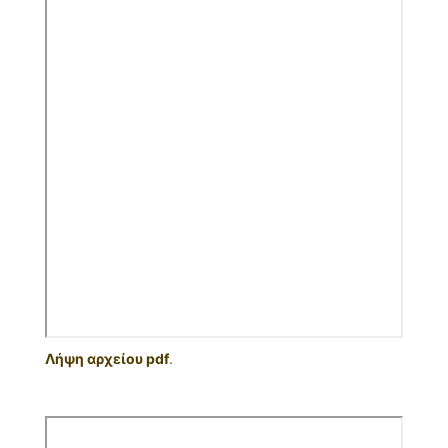
Λήψη αρχείου pdf
.