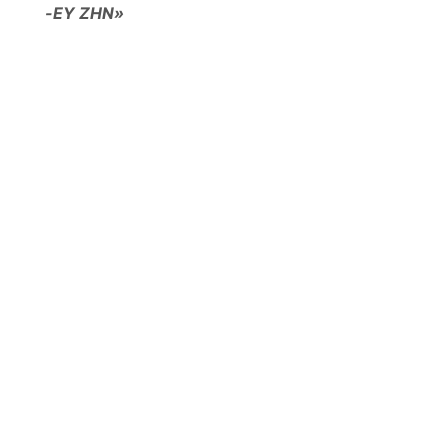
-ΕΥ ΖΗΝ»