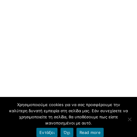
Χρησιμοποιούμε cookies για να σας προσφέρουμε την
καλύτερη δυνατή εμπειρία στη σελίδα μας. Εάν συνεχίσετε να
Φιλοξενείται στο https://blogs.sch.gr
. Θέμα εμφάνισης Flat-sch.
χρησιμοποιείτε τη σελίδα, θα υποθέσουμε πως είστε
Βασισμένο στο
Flat
ικανοποιημένοι με αυτό.
Εντάξει
Όχι
Read more
Όροι χρήσης blogs.sch.gr
|
Δήλωση προσβασιμότητας