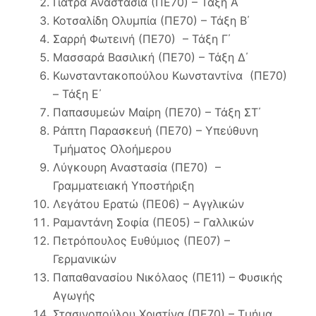
Γιατρά Αναστασία (ΠΕ70) – Τάξη Α΄
Κοτσαλίδη Ολυμπία (ΠΕ70) – Τάξη Β΄
Σαρρή Φωτεινή (ΠΕ70) – Τάξη Γ΄
Μασσαρά Βασιλική (ΠΕ70) – Τάξη Δ΄
Κωνσταντακοπούλου Κωνσταντίνα (ΠΕ70)
– Τάξη Ε΄
Παπασυμεών Μαίρη (ΠΕ70) – Τάξη ΣΤ΄
Ράπτη Παρασκευή (ΠΕ70) – Υπεύθυνη
Τμήματος Ολοήμερου
Λύγκουρη Αναστασία (ΠΕ70) –
Γραμματειακή Υποστήριξη
Λεγάτου Ερατώ (ΠΕ06) – Αγγλικών
Ραμαντάνη Σοφία (ΠΕ05) – Γαλλικών
Πετρόπουλος Ευθύμιος (ΠΕ07) –
Γερμανικών
Παπαθανασίου Νικόλαος (ΠΕ11) – Φυσικής
Αγωγής
Στασινοπούλου Χριστίνα (ΠΕ70) – Τμήμα