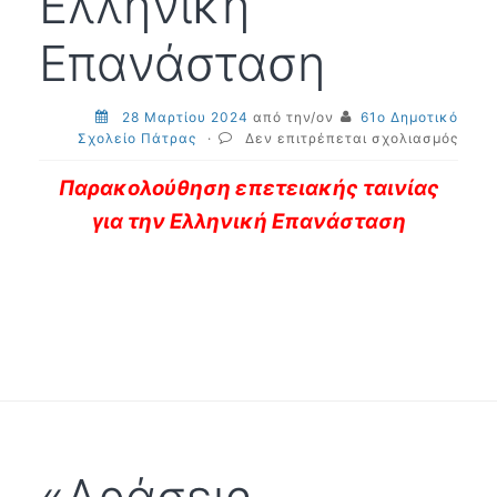
Ελληνική
Επανάσταση
28 Μαρτίου 2024
από την/ον
61ο Δημοτικό
στο
Σχολείο Πάτρας
·
Δεν επιτρέπεται σχολιασμός
Παρα
επετ
Παρακολούθηση επετειακής ταινίας
ταινί
για την Ελληνική Επανάσταση
για
την
Ελλη
Επαν