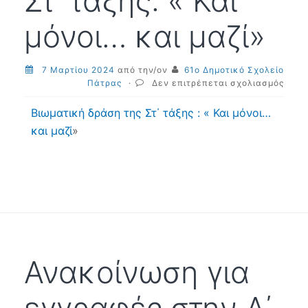
Στ΄ τάξης: « Και
μόνοι… και μαζί»
7 Μαρτίου 2024
από την/ον
61ο Δημοτικό Σχολείο
στο
Πάτρας
·
Δεν επιτρέπεται σχολιασμός
Βιωμ
δράσ
Βιωματική δράση της Στ΄ τάξης : « Και μόνοι…
Στ΄
και μαζί
»
τάξης
«
Και
μόνο
και
μαζί»
Ανακοίνωση για