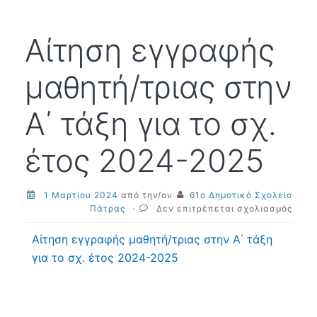
Αίτηση εγγραφής
μαθητή/τριας στην
Α΄ τάξη για το σχ.
έτος 2024-2025
1 Μαρτίου 2024
από την/ον
61ο Δημοτικό Σχολείο
στο
Πάτρας
·
Δεν επιτρέπεται σχολιασμός
Αίτη
εγγρ
Αίτηση εγγραφής μαθητή/τριας στην Α΄ τάξη
μαθη
για το σχ. έτος 2024-2025
τριας
στην
Α΄
τάξη
για