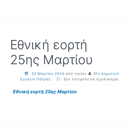
και
΄Θυμ
μαζί
σου…
΄»
Εθνική εορτή
25ης Μαρτίου
22 Μαρτίου 2024
από την/ον
61ο Δημοτικό
στο
Σχολείο Πάτρας
·
Δεν επιτρέπεται σχολιασμός
Εθνι
εορτ
Εθνική εορτή 25ης Μαρτίου
25ης
Μαρτ