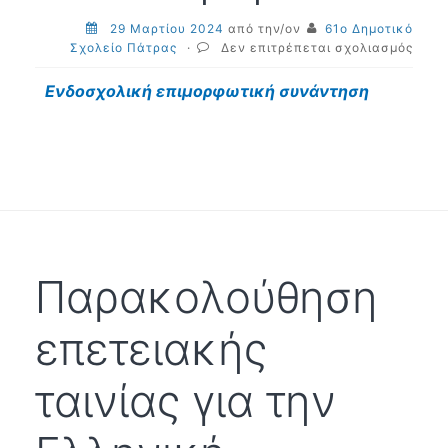
29 Μαρτίου 2024
από την/ον
61ο Δημοτικό
στο
Σχολείο Πάτρας
·
Δεν επιτρέπεται σχολιασμός
Ενδο
επιμ
Ενδοσχολική επιμορφωτική συνάντηση
συνά
Παρακολούθηση
επετειακής
ταινίας για την