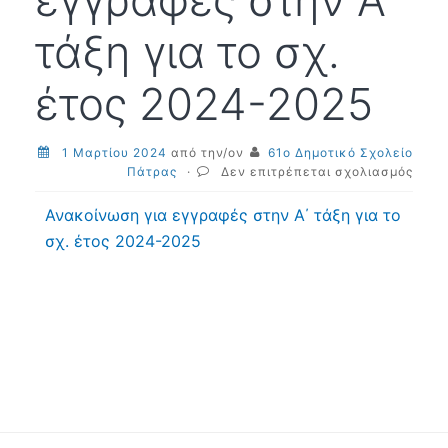
εγγραφές στην Α΄
τάξη για το σχ.
έτος 2024-2025
1 Μαρτίου 2024
από την/ον
61ο Δημοτικό Σχολείο
στο
Πάτρας
·
Δεν επιτρέπεται σχολιασμός
Ανακ
για
Ανακοίνωση για εγγραφές στην Α΄ τάξη για το
εγγρ
σχ. έτος 2024-2025
στην
Α΄
τάξη
για
το
σχ.
έτος
2024
2025