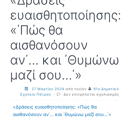
«Δράσεις
ευαισθητοποίησης:
«΄Πώς θα
αισθανόσουν
αν΄… και ΄Θυμώνω
μαζί σου…΄»
27 Μαρτίου 2024
από την/ον
61ο Δημοτικό
στο
Σχολείο Πάτρας
·
Δεν επιτρέπεται σχολιασμός
«Δρά
ευαι
«Δράσεις ευαισθητοποίησης: «Πώς θα
«΄Πώ
αισθανόσουν αν΄… και ΄Θυμώνω μαζί σου…΄»
θα
αισθ
αν΄…