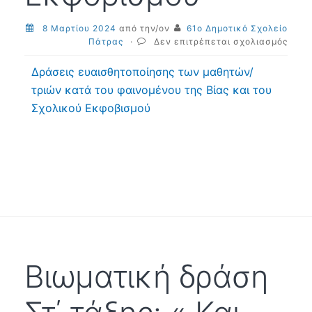
8 Μαρτίου 2024
από την/ον
61ο Δημοτικό Σχολείο
στο
Πάτρας
·
Δεν επιτρέπεται σχολιασμός
6η
Μαρτ
Δράσεις ευαισθητοποίησης των μαθητών/
-Δρά
τριών κατά του φαινομένου της Βίας και του
εορτ
Σχολικού Εκφοβισμού
της
Πανε
Ημέρ
κατά
της
Βίας
και
του
Σχολ
Εκφο
Βιωματική δράση