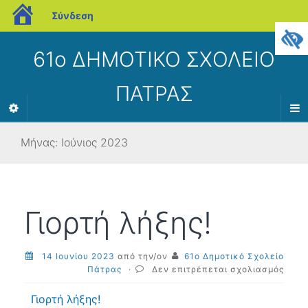
blogs.sch.gr
Σύνδεση
61ο ΔΗΜΟΤΙΚΟ ΣΧΟΛΕΙΟ
ΠΑΤΡΑΣ
Μήνας:
Ιούνιος 2023
Γιορτή λήξης!
14 Ιουνίου 2023
από την/ον
61ο Δημοτικό Σχολείο
στο
Πάτρας
·
Δεν επιτρέπεται σχολιασμός
Γιορτ
λήξης
Γιορτή λήξης!