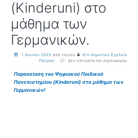
(Kinderuni) στο
μάθημα των
Γερμανικών.
1 Ιουνίου 2023
από την/ον
61ο Δημοτικό Σχολείο
στο
Πάτρας
·
Δεν επιτρέπεται σχολιασμός
Παρο
του
Παρουσίαση του Ψηφιακού Παιδικού
Ψηφι
Πανεπιστημίου (
Kinderuni
) στο μάθημα των
Παιδ
Γερμανικών!
Πανε
(Kind
στο
μάθη
των
Γερμ