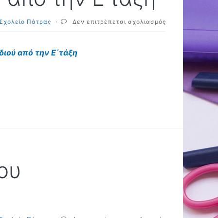
στο
 Σχολείο Πάτρας
·
Δεν επιτρέπεται σχολιασμός
Δράση
για
την
ιδιού
από την Ε΄τάξη
Παγκόσμια
Ημέρα
για
τα
Δικαιώματα
του
Παιδιού
από
την
Ε΄τάξη
του