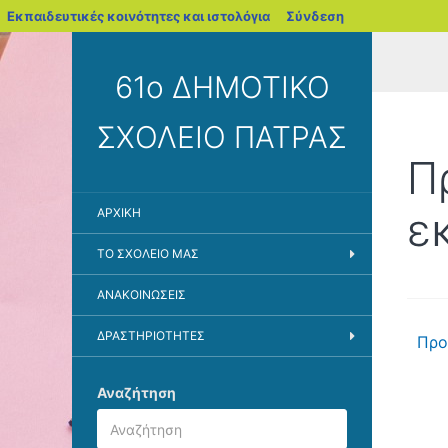
blogs.sch.gr
Εκπαιδευτικές κοινότητες και ιστολόγια
Σύνδεση
61ο ΔΗΜΟΤΙΚΟ
ΣΧΟΛΕΙΟ ΠΑΤΡΑΣ
Π
ε
ΑΡΧΙΚΉ
ΤΟ ΣΧΟΛΕΊΟ ΜΑΣ
ΑΝΑΚΟΙΝΏΣΕΙΣ
ΔΡΑΣΤΗΡΙΌΤΗΤΕΣ
Προ
Αναζήτηση