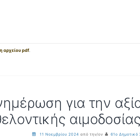
 αρχείου pdf
.
νημέρωση για την αξί
θελοντικής αιμοδοσία
11 Νοεμβρίου 2024
από την/ον
61ο Δημοτικό