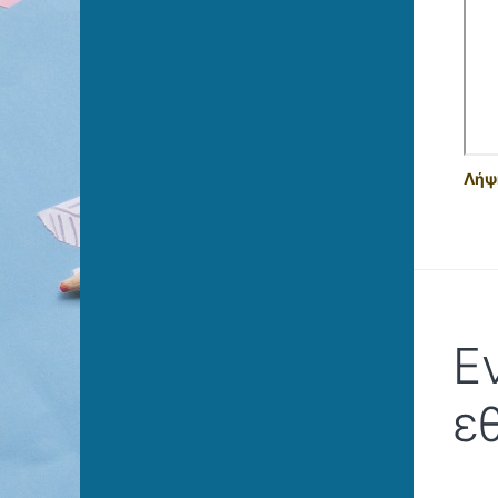
Λήψη
Ε
ε