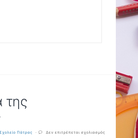
α της
ς
στο
 Σχολείο Πάτρας
·
Δεν επιτρέπεται σχολιασμός
Ενημέρωση