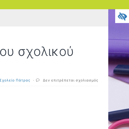
του σχολικού
στο
 Σχολείο Πάτρας
·
Δεν επιτρέπεται σχολιασμός
Προβολή
ταινίας
κατά
του
σχολικού
εκφοβισμού