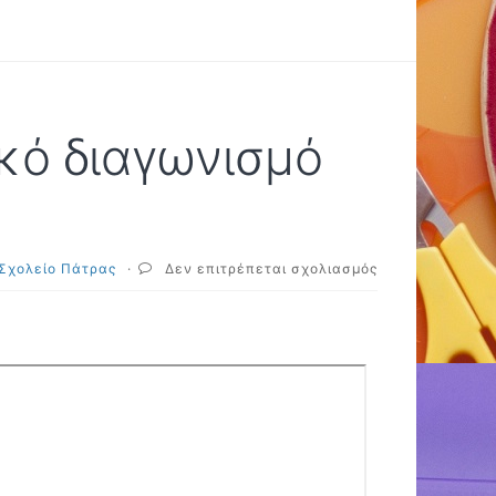
κό διαγωνισμό
στο
 Σχολείο Πάτρας
·
Δεν επιτρέπεται σχολιασμός
Συμμετοχή
στον
μαθητικό
διαγωνισμό
«Bebras»