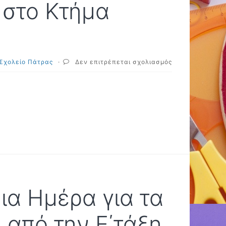
 στο Κτήμα
στο
 Σχολείο Πάτρας
·
Δεν επιτρέπεται σχολιασμός
Εκπαιδευτική
επίσκεψη
στο
Κτήμα
Γουρδούπη
ια Ημέρα για τα
 από την Ε΄τάξη