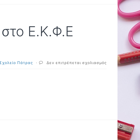
στο Ε.Κ.Φ.Ε
στο
 Σχολείο Πάτρας
·
Δεν επιτρέπεται σχολιασμός
Εκπαιδευτική
επίσκεψη
στο
Ε.Κ.Φ.Ε
Πατρών