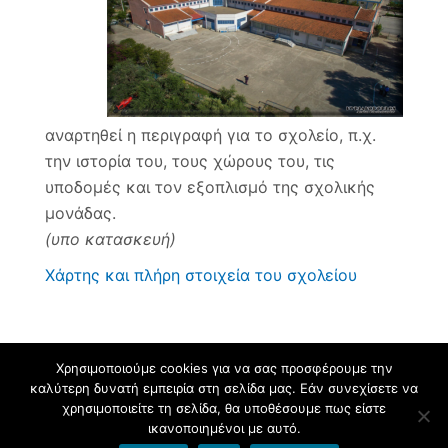
αναρτηθεί η περιγραφή για το σχολείο, π.χ.
την ιστορία του, τους χώρους του, τις
υποδομές και τον εξοπλισμό της σχολικής
μονάδας.
(υπο κατασκευή)
Χάρτης και πλήρη στοιχεία του σχολείου
Χρησιμοποιούμε cookies για να σας προσφέρουμε την
καλύτερη δυνατή εμπειρία στη σελίδα μας. Εάν συνεχίσετε να
Φιλοξενείται στο https://blogs.sch.gr
. Θέμα εμφάνισης Flat-sch.
χρησιμοποιείτε τη σελίδα, θα υποθέσουμε πως είστε
Βασισμένο στο
Flat
ικανοποιημένοι με αυτό.