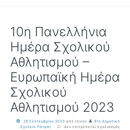
τάξη
10η Πανελλήνια
Ημέρα Σχολικού
Αθλητισμού –
Ευρωπαϊκή Ημέρα
Σχολικού
Αθλητισμού 2023
28 Σεπτεμβρίου 2023
από την/ον
61ο Δημοτικό
στο
Σχολείο Πάτρας
·
Δεν επιτρέπεται σχολιασμός