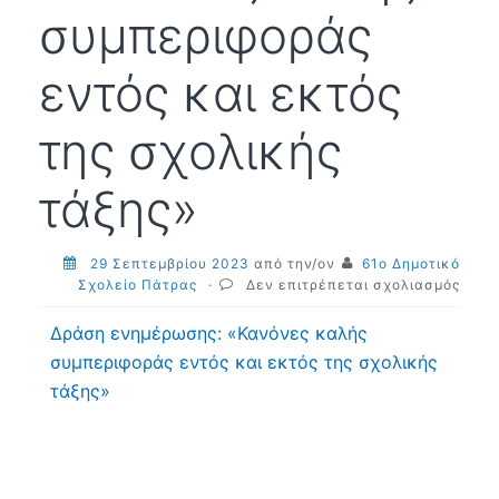
συμπεριφοράς
εντός και εκτός
της σχολικής
τάξης»
29 Σεπτεμβρίου 2023
από την/ον
61ο Δημοτικό
στο
Σχολείο Πάτρας
·
Δεν επιτρέπεται σχολιασμός
Δράσ
ενημ
Δράση ενημέρωσης: «Κανόνες καλής
«Καν
συμπεριφοράς εντός και εκτός της σχολικής
καλή
τάξης»
συμπ
εντό
και
εκτό
της
σχολ