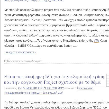
Νέα
,
Δραστηριότητες
,
Ε Τάξη
,
ΣΤ Τάξη
,
Σχολική Ζωή
από
τους
Με επιτυχία ολοκληρώθηκε το project που ανέλβε ο εκπαιδευτικός Βεζύρης Δημ
μαθητές
του
πε70 για Δεύτερη φορά στο 25ο Δημοτικό σχολείο Ευόσμου με θέμα “Καιρός -Κλ
Ε2
Ακραια Φαινόμενα-Πολιτικη Προστασία…”Αν και είχαμε πολλά εμπόδια ελεύθερ
χρόνου τα παιδιά συνεργάστηκαν με μεράκι και βγήκε κάτι πολυ καλό με άμεσου
αποδεκτες τα ίδια.. για ένα καλύτερο αύριο σε ένα πλανήτη που διαρκώς απειλείτ
από την Κλιματική αλλαγή …η οποία τείνει να γίνει καθημερινότητα πλέον και όχ
εξαίρεση στον κανόνα ….Το μήνυμα κοινό το διακυβευμα επίσης ίδιο
#Το
κλίμα
αλλάζει …ΕΜΕΙΣ???#….ώρα να αναλάβουμε δράση ….
Συνεχίστε να διαβάζετε »
στο
Δεν επιτρέπεται σχολιασμός
Ολοκλήρωση
Project
Επιμορφωτική ημερίδα για την κλιματική κρίση
για
το
και την οργάνωση Project σχετικού με το θέμα
περιβάλλον
Συντάκτης:
25ο ΔΗΜΟΤΙΚΟ ΣΧΟΛΕΙΟ ΕΥΟΣΜΟΥ
κάτω από
Ανακοινώσεις-
και
Νέα
,
Δραστηριότητες
,
Ε Τάξη
,
ΣΤ Τάξη
,
Σχολική Ζωή
την
κλιματική
Για δεύτερη σχολική χρονιά υπολοιηθηκε επιμορφωτική ημερίδα με εισηγητή τον
κρίση
αρμόδιο σε θέματα Μετεωρολογίας και κλίματος κ.Βεζυρη Δημήτριο Π70..όπου