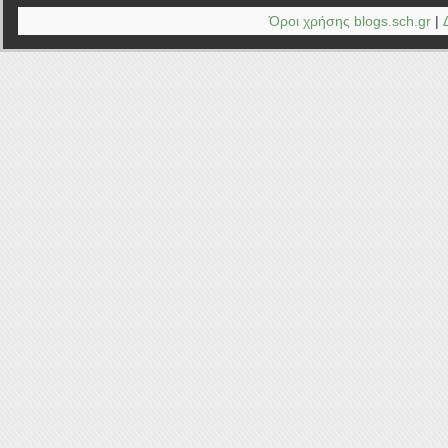
τάξη
Όροι χρήσης blogs.sch.gr
|