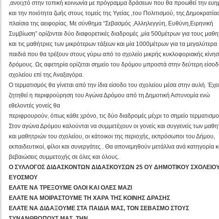
,ανοιχτό στην τοπική κοινωνία με πρόγραμμα δράσεων που θα προωθεί την ευη
και την ποιότητα ζωής στους τομείς της Υγείας ,του Πολιτισμού, της Δημοκρατίας
πλαίσια της αειφορίας. Με σύνθημα “Σεβασμός ,Αλληλεγγύη, Ευθύνη,Ειρηνική
Συμβίωση” ορίζονται δύο διαφορετικές διαδρομές ,μία 500μέτρων για τους μαθη
και τις μαθήτριες των μικρότερων τάξεων και μία 1000μέτρων για τα μεγαλύτερα
παιδιά που θα τρέξουν στους γύρω από το σχολείο μικρής κυκλοφοριακής κίνη
δρόμους. Ως αφετηρία ορίζεται σημείο του δρόμου μπροστά στην δεύτερη είσοδ
σχολείου επί της Αναξαγόρα.
Ο τερματισμός θα γίνεται από την ίδια είσοδο του σχολείου μέσα στην αυλή. Έχει
ζητηθεί η περιφρούρηση του Αγώνα Δρόμου από τη Δημοτική Αστυνομία ενώ
εθελοντές γονείς θα
περιφρουρούν, όπως κάθε χρόνο, τις δύο διαδρομές μέχρι το σημείο τερματισμ
Στον αγώνα Δρόμου καλούνται να συμμετέχουν οι γονείς και συγγενείς των μαθ
και μαθητριών του σχολείου, οι κάτοικοι της περιοχής, εκπρόσωποι του Δήμου,
εκπαιδευτικοί, φίλοι και συνεργάτες . Θα απονεμηθούν μετάλλια ανά κατηγορία κ
βεβαιώσεις συμμετοχής σε όλες και όλους.
Ο ΣΥΛΛΟΓΟΣ ΔΙΔΑΣΚΟΝΤΩΝ ΔΙΔΑΣΚΟΥΣΩΝ 25 ΟΥ ΔΗΜΟΤΙΚΟΥ ΣΧΟΛΕΙΟ
ΕΥΟΣΜΟΥ
ΕΛΑΤΕ ΝΑ ΤΡΕΞΟΥΜΕ ΟΛΟΙ ΚΑΙ ΟΛΕΣ ΜΑΖΙ
ΕΛΑΤΕ ΝΑ ΜΟΙΡΑΣΤΟΥΜΕ ΤΗ ΧΑΡΑ ΤΗΣ ΚΟΙΝΗΣ ΔΡΑΣΗΣ
ΕΛΑΤΕ ΝΑ ΔΙΔΑΞΟΥΜΕ ΣΤΑ ΠΑΙΔΙΑ ΜΑΣ, ΤΟΝ ΣΕΒΑΣΜΟ ΣΤΟΥΣ
ΣΥΝΑΝΘΡΩΠΟΥΣ ΜΑΣ ,ΤΗΝ