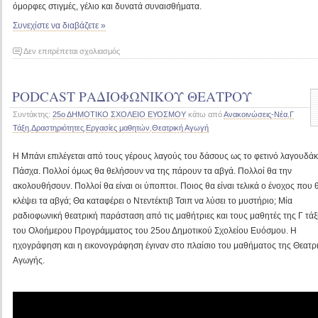
το
όμορφες στιγμές, γέλιο και δυνατά συναισθήματα.
θέμα
Συνεχίστε να διαβάζετε »
στο
Δεν επιτρέπεται σχολιασμός
Γιορτή
αποφοίτησης
PODCAST ΡΑΔΙΟΦΩΝΙΚΟΥ ΘΕΑΤΡΟΥ
της
ΣΤ
Συντάκτης:
25ο ΔΗΜΟΤΙΚΟ ΣΧΟΛΕΙΟ ΕΥΟΣΜΟΥ
κάτω από
Ανακοινώσεις-Νέα
,
Γ
τάξης
Τάξη
,
Δραστηριότητες
,
Εργασίες μαθητών
,
Θεατρική Αγωγή
Η Μπάνι επιλέγεται από τους γέρους λαγούς του δάσους ως το φετινό λαγουδάκ
Πάσχα. Πολλοί όμως θα θελήσουν να της πάρουν τα αβγά. Πολλοί θα την
ακολουθήσουν. Πολλοί θα είναι οι ύποπτοι. Ποιος θα είναι τελικά ο ένοχος που 
κλέψει τα αβγά; Θα καταφέρει ο Ντεντέκτιβ Τσιπ να λύσει το μυστήριο; Μία
ραδιοφωνική θεατρική παράσταση από τις μαθήτριες και τους μαθητές της Γ τά
του Ολοήμερου Προγράμματος του 25ου Δημοτικού Σχολείου Ευόσμου. Η
ηχογράφηση και η εικονογράφηση έγιναν στο πλαίσιο του μαθήματος της Θεατρ
Αγωγής.