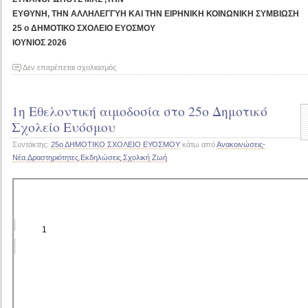
ΕΥΘΥΝΗ, ΤΗΝ ΑΛΛΗΛΕΓΓΥΗ ΚΑΙ ΤΗΝ ΕΙΡΗΝΙΚΗ ΚΟΙΝΩΝΙΚΗ ΣΥΜΒΙΩΣΗ
25 ο ΔΗΜΟΤΙΚΟ ΣΧΟΛΕΙΟ ΕΥΟΣΜΟΥ
ΙΟΥΝΙΟΣ 2026
στο
Δεν επιτρέπεται σχολιασμός
10ος
Αγώνας
1η Εθελοντική αιμοδοσία στο 25ο Δημοτικό
Δρόμου,
Παρασκευή
Σχολείο Ευόσμου
5
Συντάκτης:
25ο ΔΗΜΟΤΙΚΟ ΣΧΟΛΕΙΟ ΕΥΟΣΜΟΥ
κάτω από
Ανακοινώσεις-
Ιουνίου
Νέα
,
Δραστηριότητες
,
Εκδηλώσεις
,
Σχολική Ζωή