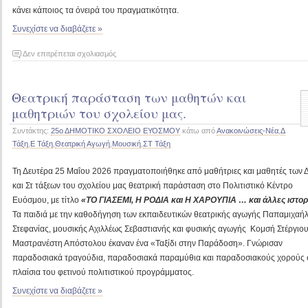
κάνει κάποιος τα όνειρά του πραγματικότητα.
Συνεχίστε να διαβάζετε »
στο
Δεν επιτρέπεται σχολιασμός
Επίσκεψη
του
Θεατρική παράσταση των μαθητών και
διεθνή
ποδοσφαιριστή
μαθητριών του σχολείου μας.
Βαγγέλη
Συντάκτης:
25ο ΔΗΜΟΤΙΚΟ ΣΧΟΛΕΙΟ ΕΥΟΣΜΟΥ
κάτω από
Ανακοινώσεις-Νέα
,
Δ
Παυλίδη
Τάξη
,
Ε Τάξη
,
Θεατρική Αγωγή
,
Μουσική
,
ΣΤ Τάξη
στο
σχολείο
Τη Δευτέρα 25 Μαΐου 2026 πραγματοποιήθηκε από μαθήτριες και μαθητές των Δ
μας
και Στ τάξεων του σχολείου μας θεατρική παράσταση στο Πολιτιστικό Κέντρο
Ευόσμου, με τίτλο
«ΤΟ ΓΙΑΣΕΜΙ, Η ΡΟΔΙΑ και Η ΧΑΡΟΥΠΙΑ … και άλλες ιστορί
Τα παιδιά με την καθοδήγηση των εκπαιδευτικών θεατρικής αγωγής Παπαμιχαή
Στεφανίας, μουσικής Αχιλλέως Σεβαστιανής και φυσικής αγωγής Κομσή Στέργιου
Μαστρανέστη Απόστολου έκαναν ένα «Ταξίδι στην Παράδοση». Γνώρισαν
παραδοσιακά τραγούδια, παραδοσιακά παραμύθια και παραδοσιακούς χορούς 
πλαίσια του φετινού πολιτιστικού προγράμματος.
Συνεχίστε να διαβάζετε »