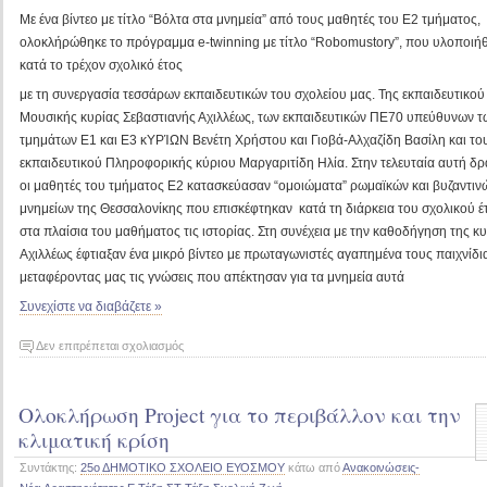
Με ένα βίντεο με τίτλο “Βόλτα στα μνημεία” από τους μαθητές του Ε2 τμήματος,
ολοκλήρώθηκε το πρόγραμμα e-twinning με τίτλο “Robomustory”, που υλοποιή
κατά το τρέχον σχολικό έτος
με τη συνεργασία τεσσάρων εκπαιδευτικών του σχολείου μας. Της εκπαιδευτικού
Μουσικής κυρίας Σεβαστιανής Αχιλλέως, των εκπαιδευτικών ΠΕ70 υπεύθυνων τ
τμημάτων Ε1 και Ε3 κΥΡΊΩΝ Βενέτη Χρήστου και Γιοβά-Αλχαζίδη Βασίλη και το
εκπαιδευτικού Πληροφορικής κύριου Μαργαριτίδη Ηλία. Στην τελευταία αυτή δρ
οι μαθητές του τμήματος Ε2 κατασκεύασαν “ομοιώματα” ρωμαϊκών και βυζαντιν
μνημείων της Θεσσαλονίκης που επισκέφτηκαν κατά τη διάρκεια του σχολικού έ
στα πλαίσια του μαθήματος τις ιστορίας. Στη συνέχεια με την καθοδήγηση της κ
Αχιλλέως έφτιαξαν ένα μικρό βίντεο με πρωταγωνιστές αγαπημένα τους παιχνίδι
μεταφέροντας μας τις γνώσεις που απέκτησαν για τα μνημεία αυτά
Συνεχίστε να διαβάζετε »
στο
Δεν επιτρέπεται σχολιασμός
Ολοκλήρωση
του
Ολοκλήρωση Project για το περιβάλλον και την
προγράμματος
Robomustory
κλιματική κρίση
με
Συντάκτης:
25ο ΔΗΜΟΤΙΚΟ ΣΧΟΛΕΙΟ ΕΥΟΣΜΟΥ
κάτω από
Ανακοινώσεις-
βίντεο