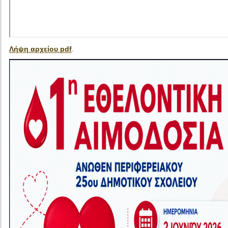
Λήψη αρχείου pdf
.