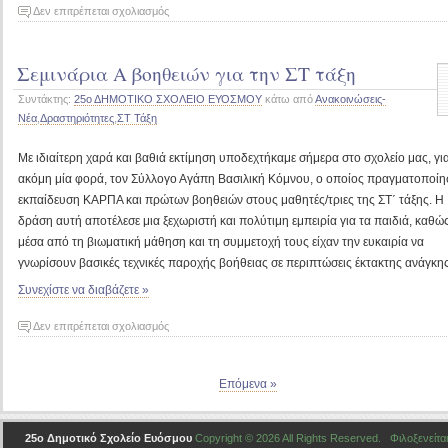
στο
Δεν επιτρέπεται σχολιασμός
Θεατρική
παράσταση
Σεμινάρια Α βοηθειών για την ΣΤ τάξη
των
μαθητών
Συντάκτης:
25ο ΔΗΜΟΤΙΚΟ ΣΧΟΛΕΙΟ ΕΥΟΣΜΟΥ
κάτω από
Ανακοινώσεις-
και
Νέα
,
Δραστηριότητες
,
ΣΤ Τάξη
μαθητριών
του
Με ιδιαίτερη χαρά και βαθιά εκτίμηση υποδεχτήκαμε σήμερα στο σχολείο μας, γι
σχολείου
ακόμη μία φορά, τον Σύλλογο Αγάπη Βασιλική Κόμνου, ο οποίος πραγματοποίη
μας.
εκπαίδευση ΚΑΡΠΑ και πρώτων βοηθειών στους μαθητές/τριες της ΣΤ΄ τάξης. Η
δράση αυτή αποτέλεσε μια ξεχωριστή και πολύτιμη εμπειρία για τα παιδιά, καθώ
μέσα από τη βιωματική μάθηση και τη συμμετοχή τους είχαν την ευκαιρία να
γνωρίσουν βασικές τεχνικές παροχής βοήθειας σε περιπτώσεις έκτακτης ανάγκης
Συνεχίστε να διαβάζετε »
στο
Δεν επιτρέπεται σχολιασμός
Σεμινάρια
Α
βοηθειών
Επόμενα »
για
την
25ο Δημοτικό Σχολείο Ευόσμου
Copyright © 2026 All Rights Reserved. Φιλοξενείτα
ΣΤ