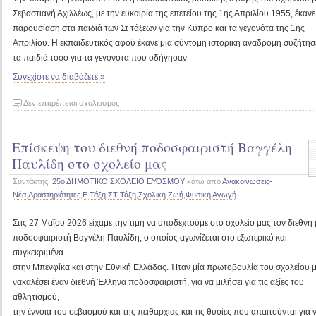
Σεβαστιανή Αχιλλέως, με την ευκαιρία της επετείου της 1ης Απριλίου 1955, έκανε
παρουσίαση στα παιδιά των Στ τάξεων για την Κύπρο και τα γεγονότα της 1ης
Απριλίου. Η εκπαιδευτικός αφού έκανε μια σύντομη ιστορική αναδρομή συζήτησ
τα παιδιά τόσο για τα γεγονότα που οδήγησαν
Συνεχίστε να διαβάζετε »
στο
Δεν επιτρέπεται σχολιασμός
Δράση
με
Επίσκεψη του διεθνή ποδοσφαιριστή Βαγγέλη
αφορμή
την
Παυλίδη στο σχολείο μας
επέτειο
Συντάκτης:
25ο ΔΗΜΟΤΙΚΟ ΣΧΟΛΕΙΟ ΕΥΟΣΜΟΥ
κάτω από
Ανακοινώσεις-
του
Νέα
,
Δραστηριότητες
,
Ε Τάξη
,
ΣΤ Τάξη
,
Σχολική Ζωή
,
Φυσική Αγωγή
Κυπριακού
Αγώνα
Στις 27 Μαΐου 2026 είχαμε την τιμή να υποδεχτούμε στο σχολείο μας τον διεθνή
ποδοσφαιριστή Βαγγέλη Παυλίδη, ο οποίος αγωνίζεται στο εξωτερικό και
συγκεκριμένα
στην Μπενφίκα και στην Εθνική Ελλάδας. Ήταν μία πρωτοβουλία του σχολείου 
νακαλέσει έναν διεθνή Έλληνα ποδοσφαιριστή, για να μιλήσει για τις αξίες του
αθλητισμού,
την έννοια του σεβασμού και της πειθαρχίας και τις θυσίες που απαιτούνται για 