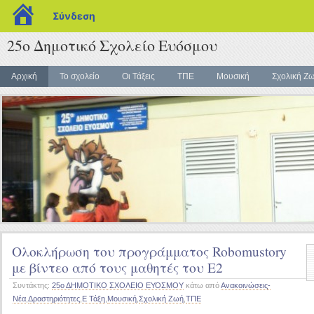
blogs.sch.gr
Σύνδεση
25ο Δημοτικό Σχολείο Ευόσμου
Αρχική
Το σχολείο
Οι Τάξεις
ΤΠΕ
Μουσική
Σχολική Ζ
Ολοκλήρωση του προγράμματος Robomustory
με βίντεο από τους μαθητές του Ε2
Συντάκτης:
25ο ΔΗΜΟΤΙΚΟ ΣΧΟΛΕΙΟ ΕΥΟΣΜΟΥ
κάτω από
Ανακοινώσεις-
Νέα
,
Δραστηριότητες
,
Ε Τάξη
,
Μουσική
,
Σχολική Ζωή
,
ΤΠΕ