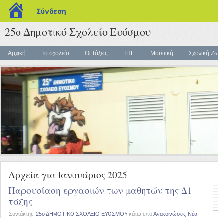
blogs.sch.gr
Σύνδεση
25ο Δημοτικό Σχολείο Ευόσμου
Αρχική
Το σχολείο
Οι Τάξεις
ΤΠΕ
Μουσική
Σχολική Ζ
Αρχεία για Ιανουάριος 2025
Παρουσίαση εργασιών των μαθητών της Δ1
τάξης
Συντάκτης:
25ο ΔΗΜΟΤΙΚΟ ΣΧΟΛΕΙΟ ΕΥΟΣΜΟΥ
κάτω από
Ανακοινώσεις-Νέα