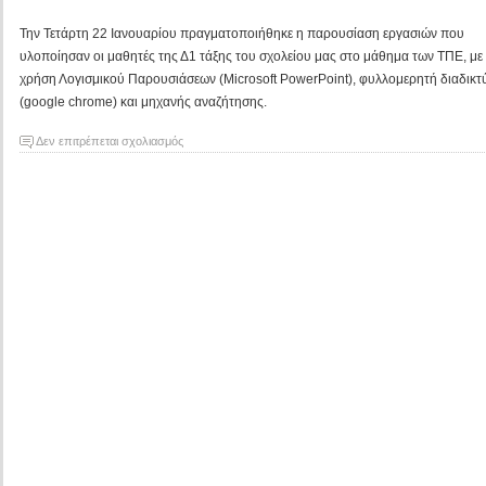
Την Τετάρτη 22 Ιανουαρίου πραγματοποιήθηκε η παρουσίαση εργασιών που
υλοποίησαν οι μαθητές της Δ1 τάξης του σχολείου μας στο μάθημα των ΤΠΕ, με
χρήση Λογισμικού Παρουσιάσεων (Microsoft PowerPoint), φυλλομερητή διαδικτ
(google chrome) και μηχανής αναζήτησης.
στο
Δεν επιτρέπεται σχολιασμός
Παρουσίαση
εργασιών
των
μαθητών
της
Δ1
τάξης