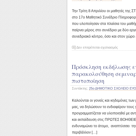
Την Τρίτη 8 Απριλίου οι μαθητές της Σ
στο 17ο Μαθητικό Συνέδριο Πληροφορι
που υλοποίησαν στα πλαίσια του μαθή
παίρνει μέρος στο συνέδριο με δύο εργ
συνεδριακό κέντρο, όσο και στον χώρο 
στο
Δεν επιτρέπεται σχολιασμός
Συμμετοχή
στο
Πρόσκληση εκδήλωσης ε
17ο
Μαθητικό
παρακολούθηση σεμιναρ
Συνέδριο
πιστοποίηση
Πληροφορικ
Συντάκτης:
25ο ΔΗΜΟΤΙΚΟ ΣΧΟΛΕΙΟ ΕΥ
Καλούνται οι γονείς και κηδεμόνες των 
μας, να δηλώσουν το ενδιαφέρον τους 
προγραμματίζεται να υλοποιηθεί με αντ
και εκπαίδευση στις ΠΡΩΤΕΣ ΒΟΗΘΕΙΕΣ 
ενδυναμώνει το άτομο, αναπτύσσει την
περιβάλλον […]