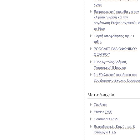
κρίση
Επιμορφωτική ημερίδα για την
κλιματική κρίση και την
οργάνωση Project σχετικού με
το θέμα
Γιορτή αποφοίτησης της ΣΤ
τάξης
PODCAST ΡΑΔΙΟΦΩΝΙΚΟΥ
ΘΕΑΤΡΟΥ
10ος Αγώνας Δρόμου,
Παρασκευή 5 Ιουνίου
1η Εθελοντική αιμοδοσία στο
25ο Δημοτικό Σχολείο Ευόσμο
Μεταστοιχεία
Σύνδεση
Entries
RSS
Comments
RSS
Εκπαιδευτικές Κοινότητες &
Ιστολόγια ΠΣΔ