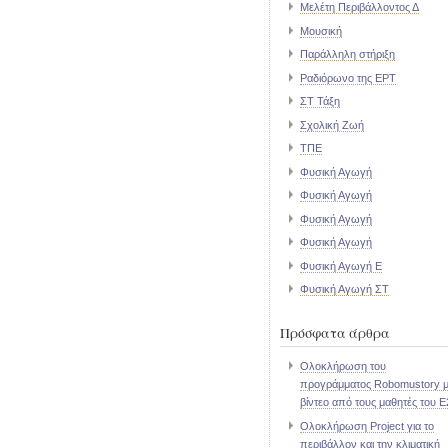
Μελέτη Περιβάλλοντος Δ
Μουσική
Παράλληλη στήριξη
Ραδιόρωνο της ΕΡΤ
ΣΤ Τάξη
Σχολική Ζωή
ΤΠΕ
Φυσική Αγωγή
Φυσική Αγωγή
Φυσική Αγωγή
Φυσική Αγωγή
Φυσική Αγωγή Ε
Φυσική Αγωγή ΣΤ
Πρόσφατα άρθρα
Ολοκλήρωση του
προγράμματος Robomustory 
βίντεο από τους μαθητές του Ε
Ολοκλήρωση Project για το
περιβάλλον και την κλιματική