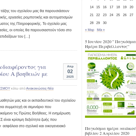
14
15
16
17
18
19
20
Τ τάξης του σχολείου μας θα παρουσιάσουν
21
22
23
24
25
26
27
κής, εργασίες ρομποτικής και αυτοματισμών
28
29
30
ματος της Πληροφορικής. Το σχολείο μας
ασίες, οι οποίες θα παρουσιαστούν τόσο στο
« Μαρ
Μάι »
επιδείξεων του […]
5 Ιουνίου 2020 ” Παγκόσμια
Ημέρα Περιβάλλοντος”
νδιαφέροντος για
Απρ
02
ίου Α βοηθειών με
2025
ής
ΟΣΜΟΥ
κάτω από
Ανακοινώσεις-Νέα
μαθητών μας και οι εκπαιδευτικοί του σχολείου
για συμμετοχή σε σεμινάριο που
ικείμενο τις Πρώτες Βοήθειες. Η ενημέρωση
είναι κρίσιμη δεξιότητα ζωής που
 ασφάλεια στο σχολικό και οικογενειακό
Παγκόσμια ημέρα παιδικού
βιβλίου 2 Απριλίου 2020