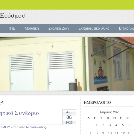
 Ευόσμου
ΤΠΕ
Μουσική
Σχολική Ζωή
Εκπαιδευτικό υλικό
Επικοινω
25
ΗΜΕΡΟΛΟΓΙΟ
ητικό Συνέδριο
Απρίλιος 2025
Απρ
06
Δ
Τ
Τ
Π
Π
Σ
Κ
2025
1
2
3
4
5
6
ΟΣΜΟΥ
κάτω από
Ανακοινώσεις-
7
8
9
10
11
12
13