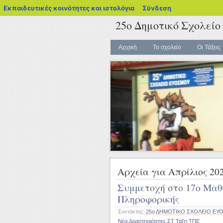
blogs.sch.gr
Εκπαιδευτικές κοινότητες και ιστολόγια
Σύνδεση
25ο Δημοτικό Σχολείο
Αρχική
Το σχολείο
Οι Τάξεις
Αρχεία για Απρίλιος 20
Συμμετοχή στο 17ο Μαθ
Πληροφορικής
Συντάκτης:
25ο ΔΗΜΟΤΙΚΟ ΣΧΟΛΕΙΟ ΕΥ
Νέα
,
Δραστηριότητες
,
ΣΤ Τάξη
,
ΤΠΕ