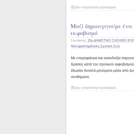
στο
Δεν επιτρέπεται σχολιασμός
Πρόσκληση
εκδήλωσης
Μαζί δημιουργούμε ένα 
ενδιαφέροντ
για
εκφοβισμό
παρακολού
Συντάκτης:
25ο ΔΗΜΟΤΙΚΟ ΣΧΟΛΕΙΟ ΕΥ
σεμιναρίου
Νέα
,
Δραστηριότητες
,
Σχολική Ζωή
Α
βοηθειών
Με υπερηφάνεια και αισιοδοξία παρουσ
με
πιστοποίησ
δράσεις κατά του σχολικού εκφοβισμού 
έδωσαν δυνατά μηνύματα μέσα από ζωγρ
συνθήματα.
στο
Δεν επιτρέπεται σχολιασμός
Μαζί
δημιουργού
ένα
Σχολείο
χωρίς
εκφοβισμό