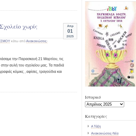
Σχολείο χωρίς
ος
Απρ
01
θηση
2025
ΟΣΜΟΥ
κάτω από
Ανακοινώσεις-
ιάσαμε την Παρασκευή 21 Μαρτίου, τις
η
στην αυλή του σχολείου μας. Τα παιδιά
αφιές κόμικς , αφίσες, τραγούδια και
Ιστορικό
με
Ιστορικό
Kατηγορίες
Α Τάξη
Ανακοινώσεις-Νέα