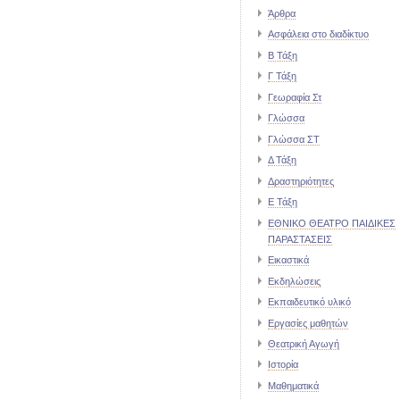
Άρθρα
Ασφάλεια στο διαδίκτυο
Β Τάξη
Γ Τάξη
Γεωραφία Στ
Γλώσσα
Γλώσσα ΣΤ
Δ Τάξη
Δραστηριότητες
Ε Τάξη
ΕΘΝΙΚΟ ΘΕΑΤΡΟ ΠΑΙΔΙΚΕΣ
ΠΑΡΑΣΤΑΣΕΙΣ
Εικαστικά
Εκδηλώσεις
Εκπαιδευτικό υλικό
Εργασίες μαθητών
Θεατρική Αγωγή
Ιστορία
Μαθηματικά