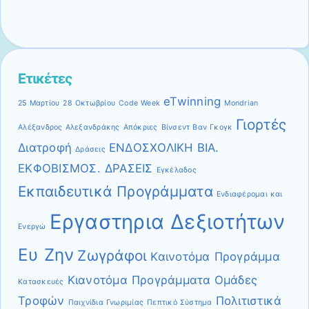
Ετικέτες
eTwinning
25 Μαρτίου
28 Οκτωβρίου
Code Week
Mondrian
Γιορτές
Αλέξανδρος Αλεξανδράκης
Απόκριες
Βίνσεντ Βαν Γκογκ
Διατροφή
ΕΝΔΟΣΧΟΛΙΚΗ ΒΙΑ.
Δράσεις
ΕΚΦΟΒΙΣΜΟΣ. ΔΡΑΣΕΙΣ
Εγκέλαδος
Εκπαιδευτικά Προγράμματα
Ενδιαφέρομαι και
Εργαστηρια Δεξιοτήτων
Ενεργώ
Ευ Ζην
Ζωγράφοι
Καινοτόμα Προγράμμα
Κιανοτόμα Προγράμματα
Ομάδες
Κατασκευές
Τροφών
Πολιτιστικά
Παιχνίδια Γνωριμίας
Πεπτικό Σύστημα