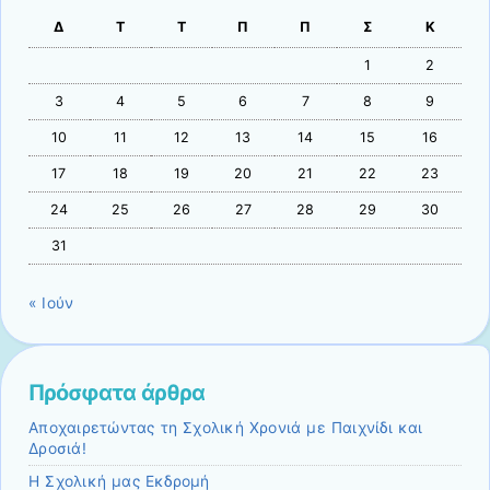
Δ
Τ
Τ
Π
Π
Σ
Κ
1
2
3
4
5
6
7
8
9
10
11
12
13
14
15
16
17
18
19
20
21
22
23
24
25
26
27
28
29
30
31
« Ιούν
Πρόσφατα άρθρα
Αποχαιρετώντας τη Σχολική Χρονιά με Παιχνίδι και
Δροσιά!
Η Σχολική μας Εκδρομή