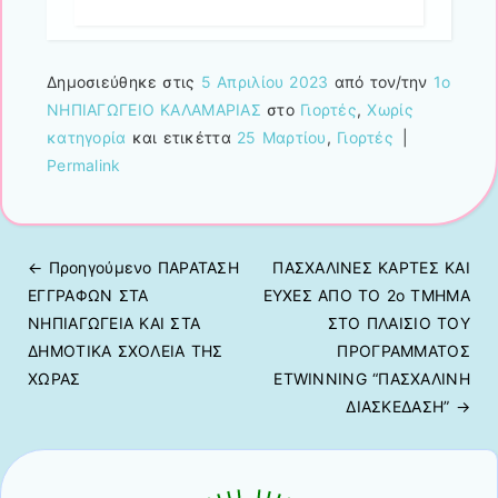
Δημοσιεύθηκε στις
5 Απριλίου 2023
από τον/την
1ο
ΝΗΠΙΑΓΩΓΕΙΟ ΚΑΛΑΜΑΡΙΑΣ
στο
Γιορτές
,
Χωρίς
κατηγορία
και ετικέττα
25 Μαρτίου
,
Γιορτές
|
Permalink
← Προηγούμενo
ΠΑΡΑΤΑΣΗ
ΠΑΣΧΑΛΙΝΕΣ ΚΑΡΤΕΣ ΚΑΙ
Πλοήγηση άρθρων
ΕΓΓΡΑΦΩΝ ΣΤΑ
ΕΥΧΕΣ ΑΠΟ ΤΟ 2ο ΤΜΗΜΑ
ΝΗΠΙΑΓΩΓΕΙΑ ΚΑΙ ΣΤΑ
ΣΤΟ ΠΛΑΙΣΙΟ ΤΟΥ
ΔΗΜΟΤΙΚΑ ΣΧΟΛΕΙΑ ΤΗΣ
ΠΡΟΓΡΑΜΜΑΤΟΣ
ΧΩΡΑΣ
ETWINNING “ΠΑΣΧΑΛΙΝΗ
ΔΙΑΣΚΕΔΑΣΗ”
→