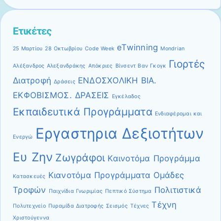
Ετικέτες
eTwinning
25 Μαρτίου
28 Οκτωβρίου
Code Week
Mondrian
Γιορτές
Αλέξανδρος Αλεξανδράκης
Απόκριες
Βίνσεντ Βαν Γκογκ
Διατροφή
ΕΝΔΟΣΧΟΛΙΚΗ ΒΙΑ.
Δράσεις
ΕΚΦΟΒΙΣΜΟΣ. ΔΡΑΣΕΙΣ
Εγκέλαδος
Εκπαιδευτικά Προγράμματα
Ενδιαφέρομαι και
Εργαστηρια Δεξιοτήτων
Ενεργώ
Ευ Ζην
Ζωγράφοι
Καινοτόμα Προγράμμα
Κιανοτόμα Προγράμματα
Ομάδες
Κατασκευές
Τροφών
Πολιτιστικά
Παιχνίδια Γνωριμίας
Πεπτικό Σύστημα
Τέχνη
Πολυτεχνείο
Πυραμίδα Διατροφής
Σεισμός
Τέχνες
Χριστούγεννα