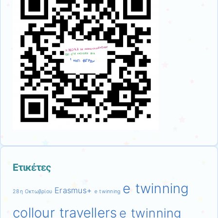
Ετικέτες
e twinning
Erasmus+
28η Οκτωβρίου
e twinning
collour travellers
e twinning