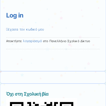
translate
this
page
Log in
Ξέχασα τον κωδικό μου
λογαριασμό
Αποκτήστε
στο Πανελλήνιο Σχολικό Δίκτυο
Όχι στη Σχολική βία