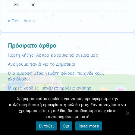
29
30
« Οκτ
Δεκ »
Πρόσφατα άρθρα
Γιορτή λήξης: Άσπρα καράβια τα όνειρα μας
Ανοίγουμε πανιά για το Δημοτικό!
Mια όμορφη μέρα γεμάτη φίλους, παιχνίδι και…
ελαιόλαδο!
Μικρές καρδιές, μεγάλες πράξεις αγάπης
Βζζζ… οι μέλισσες ήρθαν στο νηπιαγωγείο μας!
Χρησιμοποιούμε cookies για να σας προσφέρουμε την
καλύτερη δυνατή εμπειρία στη σελίδα μας. Εάν συνεχίσετε να
χρησιμοποιείτε τη σελίδα, θα υποθέσουμε πως είστε
ικανοποιημένοι με αυτό.
Ιστορικό
Εντάξει
Όχι
Read more
Ιούνιος 2026