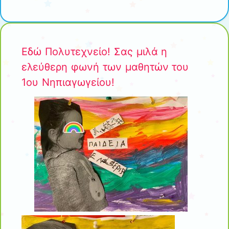
Εδώ Πολυτεχνείο! Σας μιλά η
ελεύθερη φωνή των μαθητών του
1ου Νηπιαγωγείου!